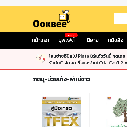
มาใหม่
หน้าแรก
บุฟเฟต์
นิยาย
หนังสือ
โอนย้ายอีบุ๊กไป Pinto ได้แล้ววันนี้ กดเลย
รับทันทีโค้ดลด ซื้อและอ่านได้ต่อเนื่องที่ Pi
กิตินุ-ม่วยเท้ง-พี่หมีขาว