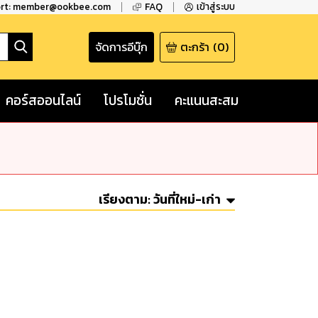
ort: member@ookbee.com
FAQ
เข้าสู่ระบบ
จัดการอีบุ๊ก
ตะกร้า
(
0
)
คอร์สออนไลน์
โปรโมชั่น
คะแนนสะสม
เรียงตาม:
วันที่ใหม่-เก่า