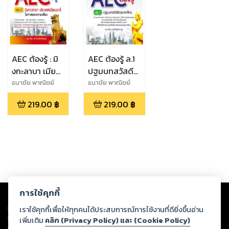
AEC ต้องรู้ : มิ
AEC ต้องรู้ ล.1
งกะลาบา เมีย
ปฐมบทสวัสดี
นมาร์ โอกาส
ประเทศไทย
ธนาชัย พาณิชย์
ธนาชัย พาณิชย์
เศรษฐ์
เศรษฐ์
และความเสี่ยง
219.00
฿
219.00
฿
เล่ม 2
Copyright ©
2026
Storylog Co., Ltd. - สตอรี่ล็อกขอสงวนสิทธิ์ไม่รับผิดชอบ
การใช้คุกกี้
ต่อผลงานหรือเนื้อหาใดที่อัปโหลดผ่านเว็บไซต์และปรากฏว่าละเมิดสิทธิใน
ทรัพย์สินทางปัญญาของบุคคลอื่นหรือขัดต่อกฎหมายและศีลธรรม ดังนั้น ผู้อ่าน
เราใช้คุกกี้เพื่อให้ทุกคนได้ประสบการณ์การใช้งานที่ดียิ่งขึ้นอ่าน
ทุกท่านโปรดใช้วิจารณญาณในการกลั่นกรองด้วยตนเอง และหากท่านพบว่าส่วน
เพิ่มเติม
คลิก (Privacy Policy) และ (Cookie Policy)
หนึ่งส่วนใดขัดต่อกฎหมายและศีลธรรม กรุณาแจ้งมายังบริษัท เพื่อทีมงานจะได้