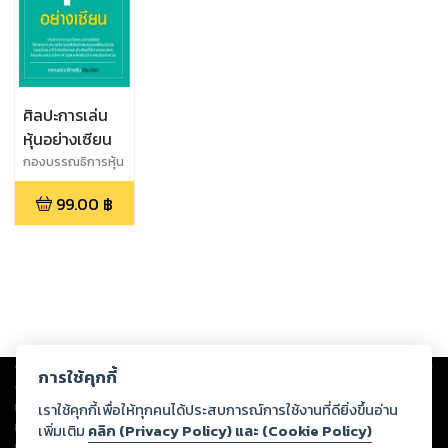
ศิลปะการเล่น
หุ้นอย่างเซียน
กองบรรณธิการหุ้น
99.00
฿
Copyright ©
2026
Storylog Co., Ltd. - สตอรี่ล็อกขอสงวนสิทธิ์ไม่รับผิดชอบ
การใช้คุกกี้
ต่อผลงานหรือเนื้อหาใดที่อัปโหลดผ่านเว็บไซต์และปรากฏว่าละเมิดสิทธิใน
ทรัพย์สินทางปัญญาของบุคคลอื่นหรือขัดต่อกฎหมายและศีลธรรม ดังนั้น ผู้อ่าน
เราใช้คุกกี้เพื่อให้ทุกคนได้ประสบการณ์การใช้งานที่ดียิ่งขึ้นอ่าน
ทุกท่านโปรดใช้วิจารณญาณในการกลั่นกรองด้วยตนเอง และหากท่านพบว่าส่วน
เพิ่มเติม
คลิก (Privacy Policy) และ (Cookie Policy)
หนึ่งส่วนใดขัดต่อกฎหมายและศีลธรรม กรุณาแจ้งมายังบริษัท เพื่อทีมงานจะได้