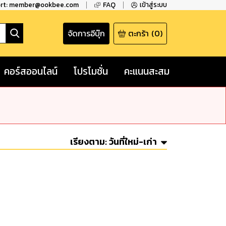
ort: member@ookbee.com
FAQ
เข้าสู่ระบบ
จัดการอีบุ๊ก
ตะกร้า
(
0
)
คอร์สออนไลน์
โปรโมชั่น
คะแนนสะสม
เรียงตาม:
วันที่ใหม่-เก่า