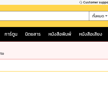
Customer supp
ทั้งหมด
การ์ตูน
นิตยสาร
หนังสือพิมพ์
หนังสือเสียง
nto