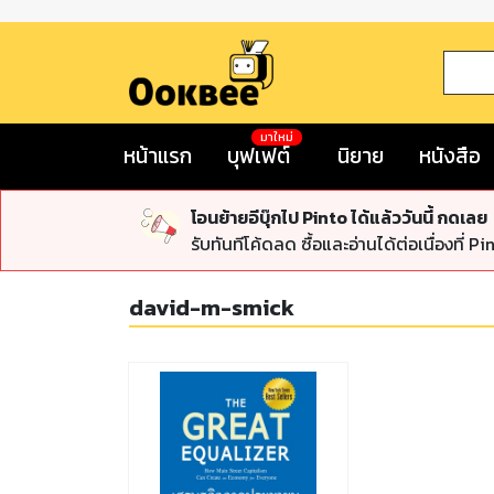
มาใหม่
หน้าแรก
บุฟเฟต์
นิยาย
หนังสือ
โอนย้ายอีบุ๊กไป Pinto ได้แล้ววันนี้ กดเลย
รับทันทีโค้ดลด ซื้อและอ่านได้ต่อเนื่องที่ Pi
david-m-smick