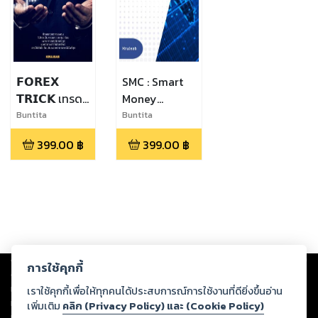
𝗙𝗢𝗥𝗘𝗫
SMC : Smart
𝗧𝗥𝗜𝗖𝗞 เทรด
Money
เป็นเห็นกำไร
Concept
Buntita
Buntita
Prommolmas
Prommolmas,KR
399.00
฿
399.00
฿
UJEAB
Copyright ©
2026
Storylog Co., Ltd. - สตอรี่ล็อกขอสงวนสิทธิ์ไม่รับผิดชอบ
การใช้คุกกี้
ต่อผลงานหรือเนื้อหาใดที่อัปโหลดผ่านเว็บไซต์และปรากฏว่าละเมิดสิทธิใน
ทรัพย์สินทางปัญญาของบุคคลอื่นหรือขัดต่อกฎหมายและศีลธรรม ดังนั้น ผู้อ่าน
เราใช้คุกกี้เพื่อให้ทุกคนได้ประสบการณ์การใช้งานที่ดียิ่งขึ้นอ่าน
ทุกท่านโปรดใช้วิจารณญาณในการกลั่นกรองด้วยตนเอง และหากท่านพบว่าส่วน
เพิ่มเติม
คลิก (Privacy Policy) และ (Cookie Policy)
หนึ่งส่วนใดขัดต่อกฎหมายและศีลธรรม กรุณาแจ้งมายังบริษัท เพื่อทีมงานจะได้