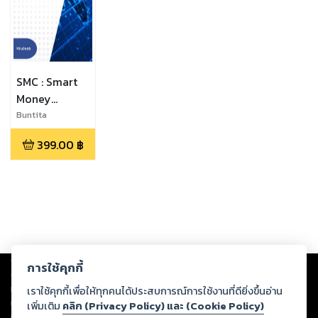
SMC : Smart
Money
Concept
Buntita
Prommolmas,KR
399.00
฿
UJEAB
Copyright ©
2026
Storylog Co., Ltd. - สตอรี่ล็อกขอสงวนสิทธิ์ไม่รับผิดชอบ
การใช้คุกกี้
ต่อผลงานหรือเนื้อหาใดที่อัปโหลดผ่านเว็บไซต์และปรากฏว่าละเมิดสิทธิใน
ทรัพย์สินทางปัญญาของบุคคลอื่นหรือขัดต่อกฎหมายและศีลธรรม ดังนั้น ผู้อ่าน
เราใช้คุกกี้เพื่อให้ทุกคนได้ประสบการณ์การใช้งานที่ดียิ่งขึ้นอ่าน
ทุกท่านโปรดใช้วิจารณญาณในการกลั่นกรองด้วยตนเอง และหากท่านพบว่าส่วน
เพิ่มเติม
คลิก (Privacy Policy) และ (Cookie Policy)
หนึ่งส่วนใดขัดต่อกฎหมายและศีลธรรม กรุณาแจ้งมายังบริษัท เพื่อทีมงานจะได้