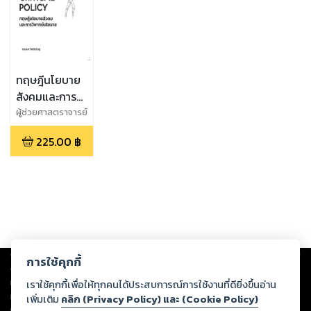
ทฤษฎีนโยบาย
สังคมและการ
วิพากษ์นโยบาย
ผู้ช่วยศาสตราจารย์
ดร.กมเลศ โพธิ
225.00
฿
กนิษฐ
Copyright ©
2026
Storylog Co., Ltd. - สตอรี่ล็อกขอสงวนสิทธิ์ไม่รับผิดชอบ
การใช้คุกกี้
ต่อผลงานหรือเนื้อหาใดที่อัปโหลดผ่านเว็บไซต์และปรากฏว่าละเมิดสิทธิใน
ทรัพย์สินทางปัญญาของบุคคลอื่นหรือขัดต่อกฎหมายและศีลธรรม ดังนั้น ผู้อ่าน
เราใช้คุกกี้เพื่อให้ทุกคนได้ประสบการณ์การใช้งานที่ดียิ่งขึ้นอ่าน
ทุกท่านโปรดใช้วิจารณญาณในการกลั่นกรองด้วยตนเอง และหากท่านพบว่าส่วน
เพิ่มเติม
คลิก (Privacy Policy) และ (Cookie Policy)
หนึ่งส่วนใดขัดต่อกฎหมายและศีลธรรม กรุณาแจ้งมายังบริษัท เพื่อทีมงานจะได้