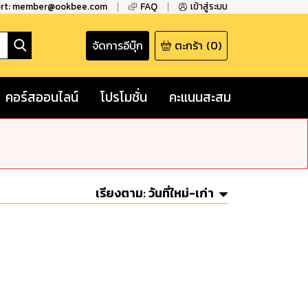
ort: member@ookbee.com
FAQ
เข้าสู่ระบบ
จัดการอีบุ๊ก
ตะกร้า
(
0
)
คอร์สออนไลน์
โปรโมชั่น
คะแนนสะสม
เรียงตาม:
วันที่ใหม่-เก่า