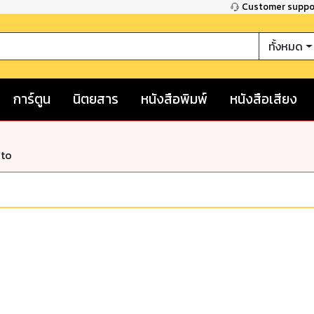
Customer supp
ทั้งหมด
การ์ตูน
นิตยสาร
หนังสือพิมพ์
หนังสือเสียง
nto