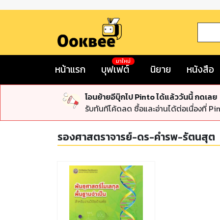
มาใหม่
หน้าแรก
บุฟเฟต์
นิยาย
หนังสือ
โอนย้ายอีบุ๊กไป Pinto ได้แล้ววันนี้ กดเลย
รับทันทีโค้ดลด ซื้อและอ่านได้ต่อเนื่องที่ Pi
รองศาสตราจารย์-ดร-คำรพ-รัตนสุต