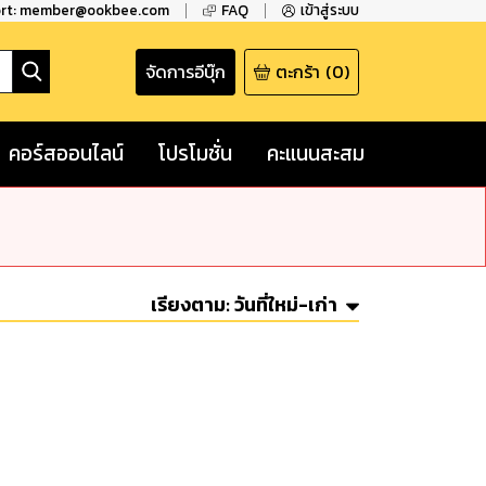
ort: member@ookbee.com
FAQ
เข้าสู่ระบบ
จัดการอีบุ๊ก
ตะกร้า
(
0
)
คอร์สออนไลน์
โปรโมชั่น
คะแนนสะสม
เรียงตาม:
วันที่ใหม่-เก่า