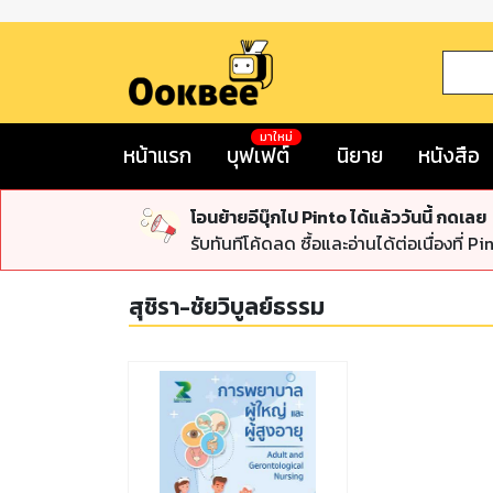
มาใหม่
หน้าแรก
บุฟเฟต์
นิยาย
หนังสือ
โอนย้ายอีบุ๊กไป Pinto ได้แล้ววันนี้ กดเลย
รับทันทีโค้ดลด ซื้อและอ่านได้ต่อเนื่องที่ Pi
สุชิรา-ชัยวิบูลย์ธรรม