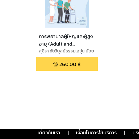
การพยาบาลผู้ใหญ่และผู้สูง
อายุ (Adult and
Gerontological Nursing)
สุชิรา ชัยวิบูลย์ธรรม,องุ่น น้อย
อุดม,ปิยาณี ณ นคร
260.00
฿
เกี่ยวกับเรา
|
เงื่อนไขการใช้บริการ
|
ปร