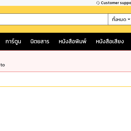
Customer supp
ทั้งหมด
การ์ตูน
นิตยสาร
หนังสือพิมพ์
หนังสือเสียง
nto