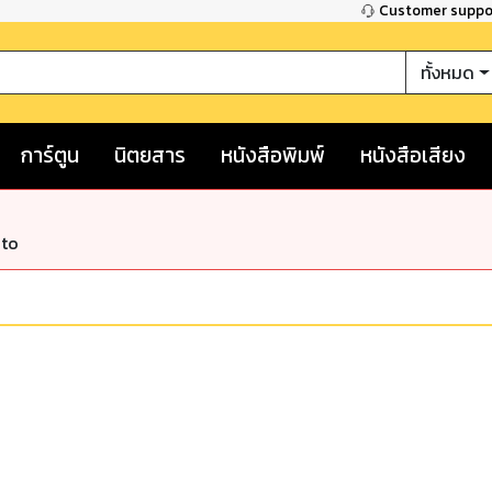
Customer supp
ทั้งหมด
การ์ตูน
นิตยสาร
หนังสือพิมพ์
หนังสือเสียง
nto