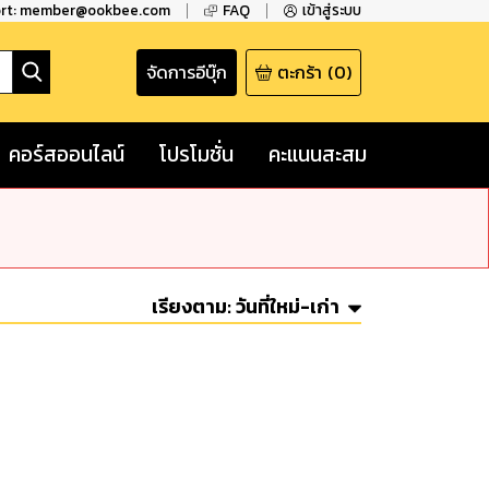
ort: member@ookbee.com
FAQ
เข้าสู่ระบบ
จัดการอีบุ๊ก
ตะกร้า
(
0
)
คอร์สออนไลน์
โปรโมชั่น
คะแนนสะสม
เรียงตาม:
วันที่ใหม่-เก่า