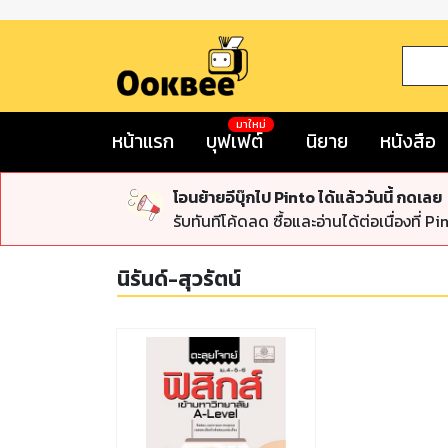
มาใหม่
หน้าแรก
บุฟเฟต์
นิยาย
หนังสือ
โอนย้ายอีบุ๊กไป Pinto ได้แล้ววันนี้ กดเลย
รับทันทีโค้ดลด ซื้อและอ่านได้ต่อเนื่องที่ Pi
นิรันด์-สุวรัตน์