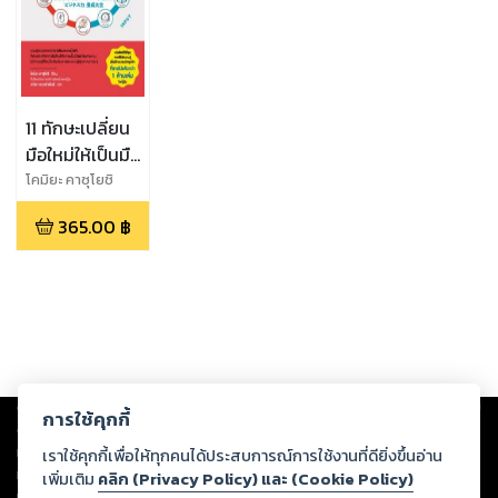
11 ทักษะเปลี่ยน
มือใหม่ให้เป็นมือ
อาชีพ
โคมิยะ คาซุโยชิ
365.00
฿
Copyright ©
2026
Storylog Co., Ltd. - สตอรี่ล็อกขอสงวนสิทธิ์ไม่รับผิดชอบ
การใช้คุกกี้
ต่อผลงานหรือเนื้อหาใดที่อัปโหลดผ่านเว็บไซต์และปรากฏว่าละเมิดสิทธิใน
ทรัพย์สินทางปัญญาของบุคคลอื่นหรือขัดต่อกฎหมายและศีลธรรม ดังนั้น ผู้อ่าน
เราใช้คุกกี้เพื่อให้ทุกคนได้ประสบการณ์การใช้งานที่ดียิ่งขึ้นอ่าน
ทุกท่านโปรดใช้วิจารณญาณในการกลั่นกรองด้วยตนเอง และหากท่านพบว่าส่วน
เพิ่มเติม
คลิก (Privacy Policy) และ (Cookie Policy)
หนึ่งส่วนใดขัดต่อกฎหมายและศีลธรรม กรุณาแจ้งมายังบริษัท เพื่อทีมงานจะได้