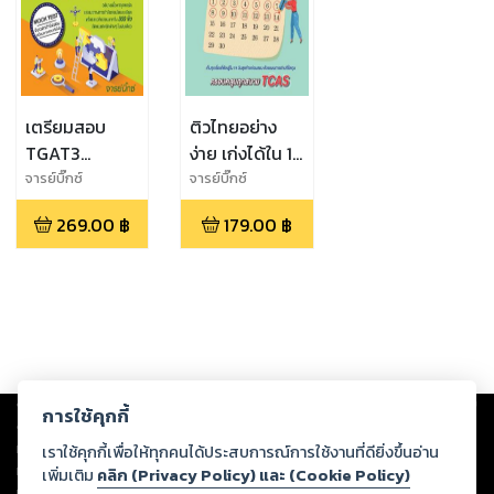
เตรียมสอบ
ติวไทยอย่าง
TGAT3
ง่าย เก่งได้ใน 14
สมรรถนะการ
วัน
จารย์บิ๊กซ์
จารย์บิ๊กซ์
ทำงาน
269.00
฿
179.00
฿
Copyright ©
2026
Storylog Co., Ltd. - สตอรี่ล็อกขอสงวนสิทธิ์ไม่รับผิดชอบ
การใช้คุกกี้
ต่อผลงานหรือเนื้อหาใดที่อัปโหลดผ่านเว็บไซต์และปรากฏว่าละเมิดสิทธิใน
ทรัพย์สินทางปัญญาของบุคคลอื่นหรือขัดต่อกฎหมายและศีลธรรม ดังนั้น ผู้อ่าน
เราใช้คุกกี้เพื่อให้ทุกคนได้ประสบการณ์การใช้งานที่ดียิ่งขึ้นอ่าน
ทุกท่านโปรดใช้วิจารณญาณในการกลั่นกรองด้วยตนเอง และหากท่านพบว่าส่วน
เพิ่มเติม
คลิก (Privacy Policy) และ (Cookie Policy)
หนึ่งส่วนใดขัดต่อกฎหมายและศีลธรรม กรุณาแจ้งมายังบริษัท เพื่อทีมงานจะได้