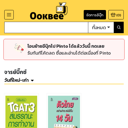
จัดการอีบุ๊ก
(
0
)
ทั้งหมด
โอนย้ายอีบุ๊กไป Pinto ได้แล้ววันนี้ กดเลย
รับทันทีโค้ดลด ซื้อและอ่านได้ต่อเนื่องที่ Pinto
จารย์บิ๊กซ์
วันที่ใหม่-เก่า