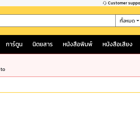
Customer supp
ทั้งหมด
การ์ตูน
นิตยสาร
หนังสือพิมพ์
หนังสือเสียง
nto