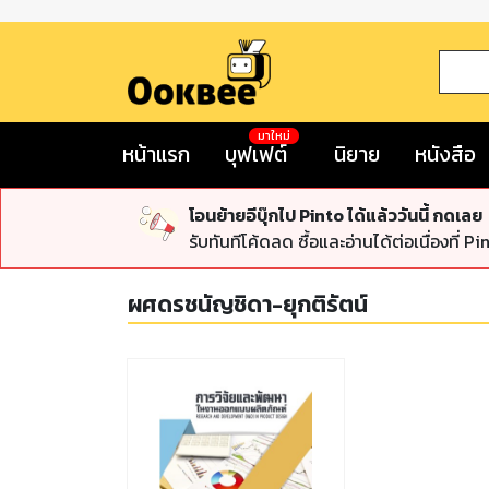
มาใหม่
หน้าแรก
บุฟเฟต์
นิยาย
หนังสือ
โอนย้ายอีบุ๊กไป Pinto ได้แล้ววันนี้ กดเลย
รับทันทีโค้ดลด ซื้อและอ่านได้ต่อเนื่องที่ Pi
ผศดรชนัญชิดา-ยุกติรัตน์