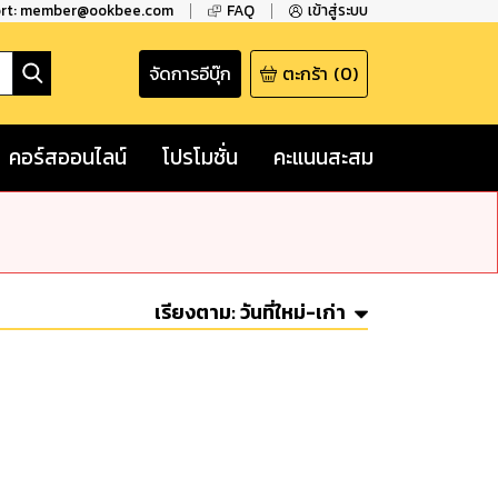
ort: member@ookbee.com
FAQ
เข้าสู่ระบบ
จัดการอีบุ๊ก
ตะกร้า
(
0
)
คอร์สออนไลน์
โปรโมชั่น
คะแนนสะสม
เรียงตาม:
วันที่ใหม่-เก่า