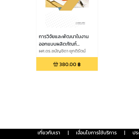
การวิจัยและพัฒนาในงาน
ออกแบบผลิตภัณฑ์
RESEARCH AND
ผศ.ดร.ชนัญชิดา ยุกติรัตน์
DEVELOPMENT (R&D) IN
380.00
฿
PRODUCT DESIGN
เกี่ยวกับเรา
|
เงื่อนไขการใช้บริการ
|
ปร