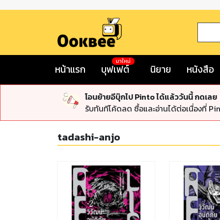
มาใหม่
หน้าแรก
บุฟเฟต์
นิยาย
หนังสือ
โอนย้ายอีบุ๊กไป Pinto ได้แล้ววันนี้ กดเลย
รับทันทีโค้ดลด ซื้อและอ่านได้ต่อเนื่องที่ Pi
tadashi-anjo