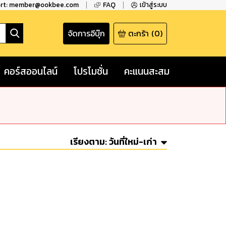
ort: member@ookbee.com
FAQ
เข้าสู่ระบบ
จัดการอีบุ๊ก
ตะกร้า
(
0
)
คอร์สออนไลน์
โปรโมชั่น
คะแนนสะสม
เรียงตาม:
วันที่ใหม่-เก่า