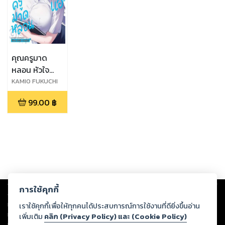
คุณครูมาด
หลอน หัวใจ
อ่อนแอ เล่ม 2
KAMIO FUKUCHI
99.00
฿
Copyright ©
2026
Storylog Co., Ltd. - สตอรี่ล็อกขอสงวนสิทธิ์ไม่รับผิดชอบ
การใช้คุกกี้
ต่อผลงานหรือเนื้อหาใดที่อัปโหลดผ่านเว็บไซต์และปรากฏว่าละเมิดสิทธิใน
ทรัพย์สินทางปัญญาของบุคคลอื่นหรือขัดต่อกฎหมายและศีลธรรม ดังนั้น ผู้อ่าน
เราใช้คุกกี้เพื่อให้ทุกคนได้ประสบการณ์การใช้งานที่ดียิ่งขึ้นอ่าน
ทุกท่านโปรดใช้วิจารณญาณในการกลั่นกรองด้วยตนเอง และหากท่านพบว่าส่วน
เพิ่มเติม
คลิก (Privacy Policy) และ (Cookie Policy)
หนึ่งส่วนใดขัดต่อกฎหมายและศีลธรรม กรุณาแจ้งมายังบริษัท เพื่อทีมงานจะได้