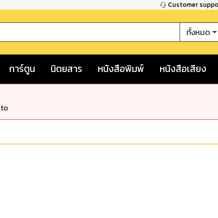
Customer supp
ทั้งหมด
การ์ตูน
นิตยสาร
หนังสือพิมพ์
หนังสือเสียง
nto