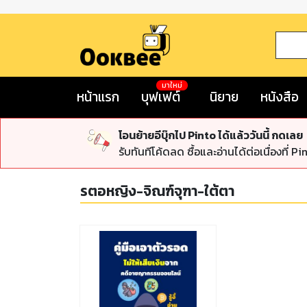
มาใหม่
หน้าแรก
บุฟเฟต์
นิยาย
หนังสือ
โอนย้ายอีบุ๊กไป Pinto ได้แล้ววันนี้ กดเลย
รับทันทีโค้ดลด ซื้อและอ่านได้ต่อเนื่องที่ Pi
รตอหญิง-จิณฑ์จุฑา-ใต้ตา