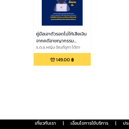
คู่มือเอาตัวรอดไม่ให้เสียเงิน
จากคดีอาชญากรรม
ออนไลน์
ร.ต.อ.หญิง จิณฑ์จุฑา ใต้ตา
149.00
฿
เกี่ยวกับเรา
|
เงื่อนไขการใช้บริการ
|
ปร