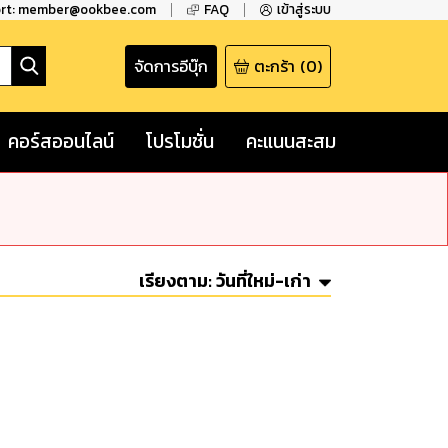
ort: member@ookbee.com
FAQ
เข้าสู่ระบบ
จัดการอีบุ๊ก
ตะกร้า
(
0
)
คอร์สออนไลน์
โปรโมชั่น
คะแนนสะสม
เรียงตาม:
วันที่ใหม่-เก่า