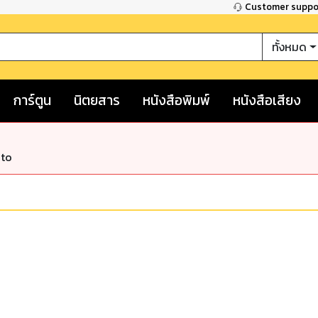
Customer supp
ทั้งหมด
การ์ตูน
นิตยสาร
หนังสือพิมพ์
หนังสือเสียง
nto