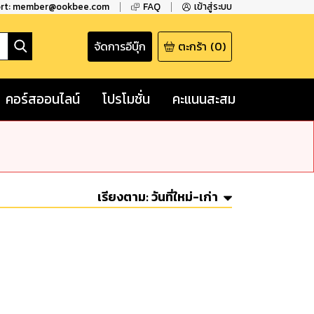
ort: member@ookbee.com
FAQ
เข้าสู่ระบบ
จัดการอีบุ๊ก
ตะกร้า
(
0
)
คอร์สออนไลน์
โปรโมชั่น
คะแนนสะสม
เรียงตาม:
วันที่ใหม่-เก่า