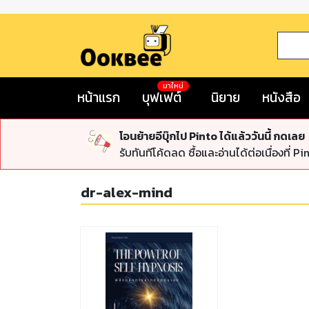
มาใหม่
หน้าแรก
บุฟเฟต์
นิยาย
หนังสือ
โอนย้ายอีบุ๊กไป Pinto ได้แล้ววันนี้ กดเลย
รับทันทีโค้ดลด ซื้อและอ่านได้ต่อเนื่องที่ Pi
dr-alex-mind