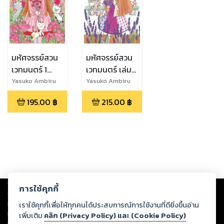
มหัศจรรย์สวน
มหัศจรรย์สวน
เวทมนตร์ 1
เวทมนตร์ เล่ม
(eb)
2 (eb)
Yasuko Ambiru
Yasuko Ambiru
195.00
฿
215.00
฿
Copyright ©
2026
Storylog Co., Ltd. - สตอรี่ล็อกขอสงวนสิทธิ์ไม่รับผิดชอบ
การใช้คุกกี้
ต่อผลงานหรือเนื้อหาใดที่อัปโหลดผ่านเว็บไซต์และปรากฏว่าละเมิดสิทธิใน
ทรัพย์สินทางปัญญาของบุคคลอื่นหรือขัดต่อกฎหมายและศีลธรรม ดังนั้น ผู้อ่าน
เราใช้คุกกี้เพื่อให้ทุกคนได้ประสบการณ์การใช้งานที่ดียิ่งขึ้นอ่าน
ทุกท่านโปรดใช้วิจารณญาณในการกลั่นกรองด้วยตนเอง และหากท่านพบว่าส่วน
เพิ่มเติม
คลิก (Privacy Policy) และ (Cookie Policy)
หนึ่งส่วนใดขัดต่อกฎหมายและศีลธรรม กรุณาแจ้งมายังบริษัท เพื่อทีมงานจะได้