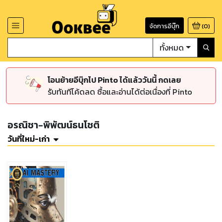
จัดการอีบุ๊ก
(
0
)
ทั้งหมด
โอนย้ายอีบุ๊กไป Pinto ได้แล้ววันนี้ กดเลย
รับทันทีโค้ดลด ซื้อและอ่านได้ต่อเนื่องที่ Pinto
อรณิชา-พิพัฒน์ธนโชติ
วันที่ใหม่-เก่า