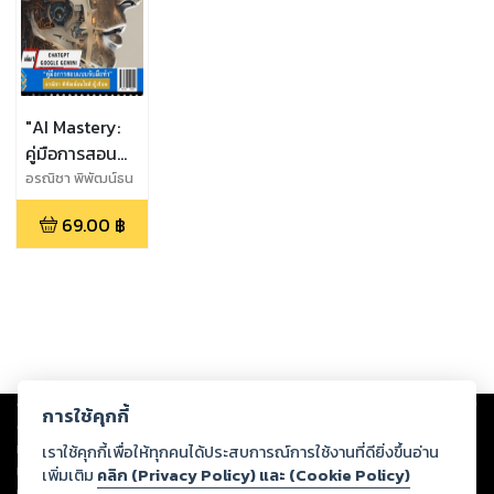
"AI Mastery:
คู่มือการสอน
แบบจับมือทำ"
อรณิชา พิพัฒน์ธน
โชติ
เล่ม 1
69.00
฿
Copyright ©
2026
Storylog Co., Ltd. - สตอรี่ล็อกขอสงวนสิทธิ์ไม่รับผิดชอบ
การใช้คุกกี้
ต่อผลงานหรือเนื้อหาใดที่อัปโหลดผ่านเว็บไซต์และปรากฏว่าละเมิดสิทธิใน
ทรัพย์สินทางปัญญาของบุคคลอื่นหรือขัดต่อกฎหมายและศีลธรรม ดังนั้น ผู้อ่าน
เราใช้คุกกี้เพื่อให้ทุกคนได้ประสบการณ์การใช้งานที่ดียิ่งขึ้นอ่าน
ทุกท่านโปรดใช้วิจารณญาณในการกลั่นกรองด้วยตนเอง และหากท่านพบว่าส่วน
เพิ่มเติม
คลิก (Privacy Policy) และ (Cookie Policy)
หนึ่งส่วนใดขัดต่อกฎหมายและศีลธรรม กรุณาแจ้งมายังบริษัท เพื่อทีมงานจะได้