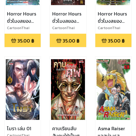
Horror Hours
Horror Hours
Horror Hours
ชั่วโมงสยอง
ชั่วโมงสยอง
ชั่วโมงสยอง
เล่ม 20
เล่ม 22
เล่ม 21
CartoonThai
CartoonThai
CartoonThai
Studio
Studio
Studio
35.00
฿
35.00
฿
35.00
฿
โมรา เล่ม 01
คาบเรียนลับ
Asma Raiser
สับคนให้เป็นศพ
แอสม่า เรส
CartoonThai