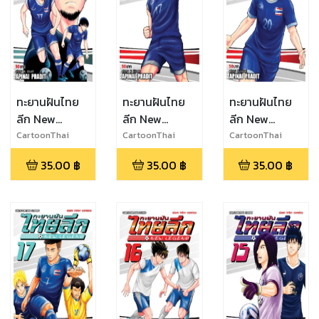
ทะยานฝันไทย
ทะยานฝันไทย
ทะยานฝันไทย
ลีก New
ลีก New
ลีก New
Legend เล่ม
Legend เล่ม 19
Legend เล่ม 18
CartoonThai
CartoonThai
CartoonThai
Studio
Studio
Studio
20 จบ
35.00
฿
35.00
฿
35.00
฿