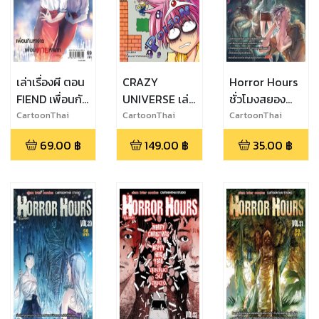
เล่าเรื่องผี ตอน
CRAZY
Horror Hours
FIEND เพื่อนกัน
UNIVERSE เล่ม
ชั่วโมงสยอง
จนวันตาย
01
เล่ม 19
CartoonThai
CartoonThai
CartoonThai
Studio
Studio
Studio
69.00
฿
149.00
฿
35.00
฿