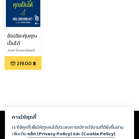
อัจฉริยะหุ้นคุณ
เป็นได้
Joel Greenblatt
219.00
฿
Copyright ©
2026
Storylog Co., Ltd. - สตอรี่ล็อกขอสงวนสิทธิ์ไม่รับผิดชอบ
การใช้คุกกี้
ต่อผลงานหรือเนื้อหาใดที่อัปโหลดผ่านเว็บไซต์และปรากฏว่าละเมิดสิทธิใน
ทรัพย์สินทางปัญญาของบุคคลอื่นหรือขัดต่อกฎหมายและศีลธรรม ดังนั้น ผู้อ่าน
เราใช้คุกกี้เพื่อให้ทุกคนได้ประสบการณ์การใช้งานที่ดียิ่งขึ้นอ่าน
ทุกท่านโปรดใช้วิจารณญาณในการกลั่นกรองด้วยตนเอง และหากท่านพบว่าส่วน
เพิ่มเติม
คลิก (Privacy Policy) และ (Cookie Policy)
หนึ่งส่วนใดขัดต่อกฎหมายและศีลธรรม กรุณาแจ้งมายังบริษัท เพื่อทีมงานจะได้