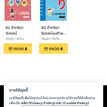
82 คำกริยา
80 คำกริยา
วิเศษณ์
วิเศษณ์ลงท้าย
ด้วย "ริ"
ณัฏฐิรา ทับทิม
ณัฏฐิรา ทับทิม
119.00
฿
119.00
฿
Copyright ©
2026
Storylog Co., Ltd. - สตอรี่ล็อกขอสงวนสิทธิ์ไม่รับผิดชอบ
การใช้คุกกี้
ต่อผลงานหรือเนื้อหาใดที่อัปโหลดผ่านเว็บไซต์และปรากฏว่าละเมิดสิทธิใน
ทรัพย์สินทางปัญญาของบุคคลอื่นหรือขัดต่อกฎหมายและศีลธรรม ดังนั้น ผู้อ่าน
เราใช้คุกกี้เพื่อให้ทุกคนได้ประสบการณ์การใช้งานที่ดียิ่งขึ้นอ่าน
ทุกท่านโปรดใช้วิจารณญาณในการกลั่นกรองด้วยตนเอง และหากท่านพบว่าส่วน
เพิ่มเติม
คลิก (Privacy Policy) และ (Cookie Policy)
หนึ่งส่วนใดขัดต่อกฎหมายและศีลธรรม กรุณาแจ้งมายังบริษัท เพื่อทีมงานจะได้