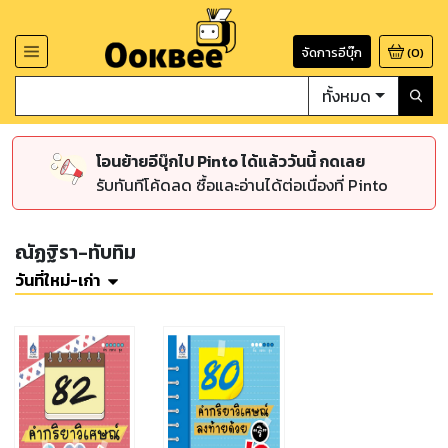
จัดการอีบุ๊ก
(
0
)
ทั้งหมด
โอนย้ายอีบุ๊กไป Pinto ได้แล้ววันนี้ กดเลย
รับทันทีโค้ดลด ซื้อและอ่านได้ต่อเนื่องที่ Pinto
ณัฏฐิรา-ทับทิม
วันที่ใหม่-เก่า