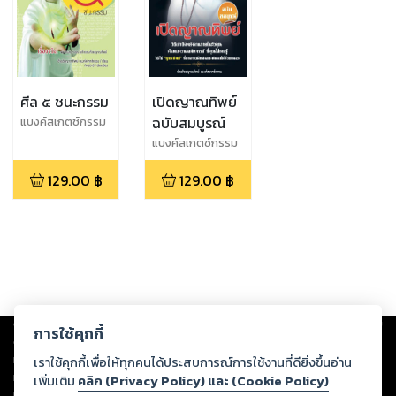
ศีล ๕ ชนะกรรม
เปิดญาณทิพย์
ฉบับสมบูรณ์
แบงค์สเกตช์กรรม
แบงค์สเกตช์กรรม
129.00
฿
129.00
฿
Copyright ©
2026
Storylog Co., Ltd. - สตอรี่ล็อกขอสงวนสิทธิ์ไม่รับผิดชอบ
การใช้คุกกี้
ต่อผลงานหรือเนื้อหาใดที่อัปโหลดผ่านเว็บไซต์และปรากฏว่าละเมิดสิทธิใน
ทรัพย์สินทางปัญญาของบุคคลอื่นหรือขัดต่อกฎหมายและศีลธรรม ดังนั้น ผู้อ่าน
เราใช้คุกกี้เพื่อให้ทุกคนได้ประสบการณ์การใช้งานที่ดียิ่งขึ้นอ่าน
ทุกท่านโปรดใช้วิจารณญาณในการกลั่นกรองด้วยตนเอง และหากท่านพบว่าส่วน
เพิ่มเติม
คลิก (Privacy Policy) และ (Cookie Policy)
หนึ่งส่วนใดขัดต่อกฎหมายและศีลธรรม กรุณาแจ้งมายังบริษัท เพื่อทีมงานจะได้