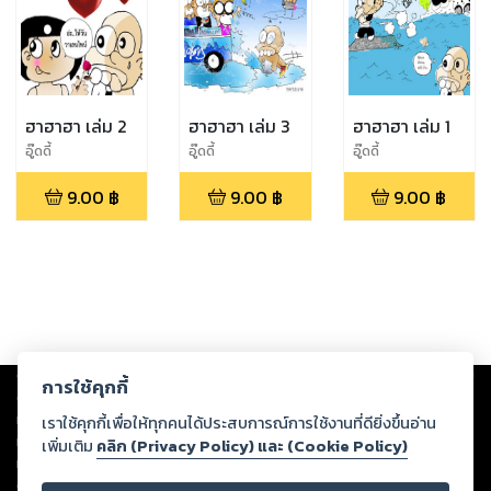
ฮาฮาฮา เล่ม 2
ฮาฮาฮา เล่ม 3
ฮาฮาฮา เล่ม 1
อู๊ดดี้
อู๊ดดี้
อู๊ดดี้
9.00
฿
9.00
฿
9.00
฿
Copyright ©
2026
Storylog Co., Ltd. - สตอรี่ล็อกขอสงวนสิทธิ์ไม่รับผิดชอบ
การใช้คุกกี้
ต่อผลงานหรือเนื้อหาใดที่อัปโหลดผ่านเว็บไซต์และปรากฏว่าละเมิดสิทธิใน
ทรัพย์สินทางปัญญาของบุคคลอื่นหรือขัดต่อกฎหมายและศีลธรรม ดังนั้น ผู้อ่าน
เราใช้คุกกี้เพื่อให้ทุกคนได้ประสบการณ์การใช้งานที่ดียิ่งขึ้นอ่าน
ทุกท่านโปรดใช้วิจารณญาณในการกลั่นกรองด้วยตนเอง และหากท่านพบว่าส่วน
เพิ่มเติม
คลิก (Privacy Policy) และ (Cookie Policy)
หนึ่งส่วนใดขัดต่อกฎหมายและศีลธรรม กรุณาแจ้งมายังบริษัท เพื่อทีมงานจะได้
ดำเนินการในทันที ทั้งนี้ ทางสตอรี่ล็อกขอสงวนลิขสิทธิ์ตามพระราชบัญญัติ