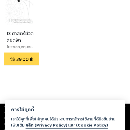
13 ศาสตร์ชีวิต
ลิขิตฟ้า
โหราเอก,กฤษณะ
พงศ์ กำลังเอก
39.00
฿
Copyright ©
2026
Storylog Co., Ltd. - สตอรี่ล็อกขอสงวนสิทธิ์ไม่รับผิดชอบ
การใช้คุกกี้
ต่อผลงานหรือเนื้อหาใดที่อัปโหลดผ่านเว็บไซต์และปรากฏว่าละเมิดสิทธิใน
ทรัพย์สินทางปัญญาของบุคคลอื่นหรือขัดต่อกฎหมายและศีลธรรม ดังนั้น ผู้อ่าน
เราใช้คุกกี้เพื่อให้ทุกคนได้ประสบการณ์การใช้งานที่ดียิ่งขึ้นอ่าน
ทุกท่านโปรดใช้วิจารณญาณในการกลั่นกรองด้วยตนเอง และหากท่านพบว่าส่วน
เพิ่มเติม
คลิก (Privacy Policy) และ (Cookie Policy)
หนึ่งส่วนใดขัดต่อกฎหมายและศีลธรรม กรุณาแจ้งมายังบริษัท เพื่อทีมงานจะได้