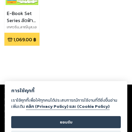
E-Book Set
Series ลัดฟ้า
ไปหารัก
เกศวริน,ลาฌีนุส,เอ
วิตา,โชติรส,กันติ
1,069.00
฿
มา,วไลกร
Copyright ©
2026
Storylog Co., Ltd. - สตอรี่ล็อกขอสงวนสิทธิ์ไม่รับผิดชอบ
การใช้คุกกี้
ต่อผลงานหรือเนื้อหาใดที่อัปโหลดผ่านเว็บไซต์และปรากฏว่าละเมิดสิทธิใน
ทรัพย์สินทางปัญญาของบุคคลอื่นหรือขัดต่อกฎหมายและศีลธรรม ดังนั้น ผู้อ่าน
เราใช้คุกกี้เพื่อให้ทุกคนได้ประสบการณ์การใช้งานที่ดียิ่งขึ้นอ่าน
ทุกท่านโปรดใช้วิจารณญาณในการกลั่นกรองด้วยตนเอง และหากท่านพบว่าส่วน
เพิ่มเติม
คลิก (Privacy Policy) และ (Cookie Policy)
หนึ่งส่วนใดขัดต่อกฎหมายและศีลธรรม กรุณาแจ้งมายังบริษัท เพื่อทีมงานจะได้
ดำเนินการในทันที ทั้งนี้ ทางสตอรี่ล็อกขอสงวนลิขสิทธิ์ตามพระราชบัญญัติ
ยอมรับ
ลิขสิทธิ์ พ.ศ. 2537 (ฉบับล่าสุด)