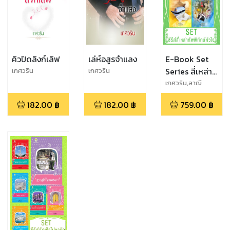
คิวปิดลิงก์เลิฟ
เล่ห์อสูรจำแลง
E-Book Set
Series สี่เหล่า
เกศวริน
เกศวริน
ทัพพิทักษ์หัวใจ
เกศวริน,ลาฌี
นุส,ชุติกานต์,กวิน
182.00
฿
182.00
฿
759.00
฿
ทรา