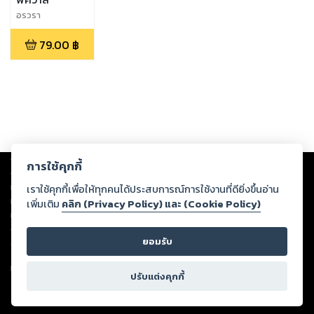
อรวรา
79.00
฿
Copyright ©
2026
Storylog Co., Ltd. - สตอรี่ล็อกขอสงวนสิทธิ์ไม่รับผิดชอบ
การใช้คุกกี้
ต่อผลงานหรือเนื้อหาใดที่อัปโหลดผ่านเว็บไซต์และปรากฏว่าละเมิดสิทธิใน
ทรัพย์สินทางปัญญาของบุคคลอื่นหรือขัดต่อกฎหมายและศีลธรรม ดังนั้น ผู้อ่าน
เราใช้คุกกี้เพื่อให้ทุกคนได้ประสบการณ์การใช้งานที่ดียิ่งขึ้นอ่าน
ทุกท่านโปรดใช้วิจารณญาณในการกลั่นกรองด้วยตนเอง และหากท่านพบว่าส่วน
เพิ่มเติม
คลิก (Privacy Policy) และ (Cookie Policy)
หนึ่งส่วนใดขัดต่อกฎหมายและศีลธรรม กรุณาแจ้งมายังบริษัท เพื่อทีมงานจะได้
ดำเนินการในทันที ทั้งนี้ ทางสตอรี่ล็อกขอสงวนลิขสิทธิ์ตามพระราชบัญญัติ
ยอมรับ
ลิขสิทธิ์ พ.ศ. 2537 (ฉบับล่าสุด)
For support: member@ookbee.com
ปรับแต่งคุกกี้
Version
1.3.17