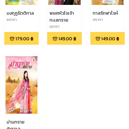
มงกุฏรัตติกาล
พยศหัวใจเจ้า
ทาสรักฟาโรห์
ทะเลทราย
อรวรา
อรวรา
อรวรา
179.00
฿
149.00
฿
149.00
฿
ม่านทราย
พิศวาส