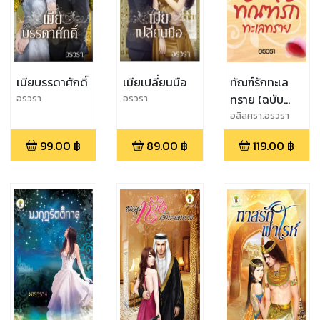
เมียบรรดาศักดิ์
เมียเปลี่ยนมือ
ทัณฑ์รักทะเล
ทราย (ฉบับ
อรวรา
อรวรา
ปรับปรุงใหม่)
อลิลศรา,อรวรา
99.00
฿
89.00
฿
119.00
฿