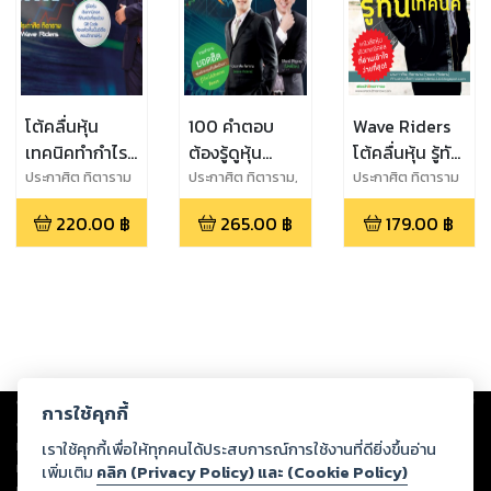
โต้คลื่นหุ้น
100 คำตอบ
Wave Riders
เทคนิคทำกำไร
ต้องรู้ดูหุ้น
โต้คลื่นหุ้น รู้ทัน
ทะลุฟ้า
เทคนิค
เทคนิค
ประกาศิต ทิตาราม
ประกาศิต ทิตาราม,
ประกาศิต ทิตาราม
นิติพงษ์ หิรัญพงษ์
220.00
฿
265.00
฿
179.00
฿
Copyright ©
2026
Storylog Co., Ltd. - สตอรี่ล็อกขอสงวนสิทธิ์ไม่รับผิดชอบ
การใช้คุกกี้
ต่อผลงานหรือเนื้อหาใดที่อัปโหลดผ่านเว็บไซต์และปรากฏว่าละเมิดสิทธิใน
ทรัพย์สินทางปัญญาของบุคคลอื่นหรือขัดต่อกฎหมายและศีลธรรม ดังนั้น ผู้อ่าน
เราใช้คุกกี้เพื่อให้ทุกคนได้ประสบการณ์การใช้งานที่ดียิ่งขึ้นอ่าน
ทุกท่านโปรดใช้วิจารณญาณในการกลั่นกรองด้วยตนเอง และหากท่านพบว่าส่วน
เพิ่มเติม
คลิก (Privacy Policy) และ (Cookie Policy)
หนึ่งส่วนใดขัดต่อกฎหมายและศีลธรรม กรุณาแจ้งมายังบริษัท เพื่อทีมงานจะได้