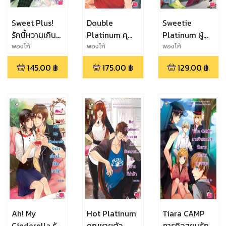
Sweet Plus!
Double
Sweetie
รักนี้หวานเกิน
Platinum คุณ
Platinum ผู้
พิกัด
พ่อมือใหม่ หัวใจ
หญิงคนนี้...
พองโก้
พองโก้
พองโก้
ยุ่งได้อีก
อภินันทนาการ
145.00
฿
175.00
฿
129.00
฿
จากหัวใจ
Ah! My
Hot Platinum
Tiara CAMP
Cinderella รัก
คุณชายตัว
ภารกิจสยบรัก