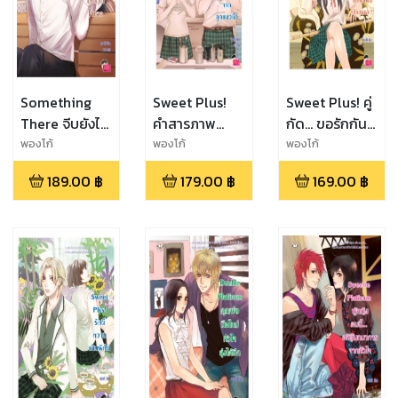
Something
Sweet Plus!
Sweet Plus! คู่
There จีบยังไง
คำสารภาพ
กัด... ขอรักกัน
ให้คลิกใจเธอ
(รัก) จากลูก
บ้างเถอะ!
พองโก้
พองโก้
พองโก้
แมวน้ำ
189.00
฿
179.00
฿
169.00
฿