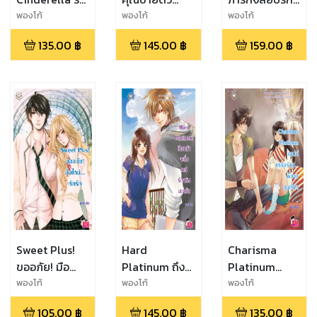
ฉันเดี๋ยวนี้... นี่
อันตราย... ถึงจะ
กับนายเจ้าชาย
พองโก้
พองโก้
พองโก้
คือคำสั่ง!
ร้ายก็น่ารัก
มาดหลุด
135.00
฿
145.00
฿
159.00
฿
Sweet Plus!
Hard
Charisma
ขออภัย! มือ
Platinum ถึง
Platinum
ใหม่... หัดรัก
หน้าจะนิ่งแต่รัก
เสน่ห์เหลือร้าย...
พองโก้
พองโก้
พองโก้
จริงนะครับ
พี่ชายสุดที่รัก
105.00
฿
145.00
฿
135.00
฿