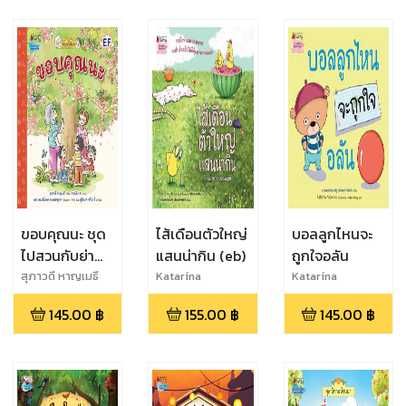
ขอบคุณนะ ชุด
ไส้เดือนตัวใหญ่
บอลลูกไหนจะ
ไปสวนกับย่า
แสนน่ากิน (eb)
ถูกใจอลัน
(eb)
สุภาวดี หาญเมธี
Katarína
Katarína
Macurová
Macurová
145.00
฿
155.00
฿
145.00
฿