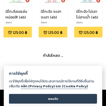
นิโกะจังขอเล่น
นิโกะจัง จะเอา
นิโกะจัง ไม่เอา
หน่อยสิ! (eb)
จะเอา (eb)
ไม่อาบนํ้า (eb)
Aimi
Aimi
Aimi
Hara,Keropons
Hara,Keropons
Hara,Keropons
125.00
฿
125.00
฿
125.00
฿
กำลังโหลด ...
การใช้คุกกี้
เราใช้คุกกี้เพื่อให้ทุกคนได้ประสบการณ์การใช้งานที่ดียิ่งขึ้นอ่าน
เพิ่มเติม
คลิก (Privacy Policy) และ (Cookie Policy)
Copyright ©
2026
Storylog Co., Ltd. - สตอรี่ล็อกขอสงวนสิทธิ์ไม่รับผิดชอบ
ต่อผลงานหรือเนื้อหาใดที่อัปโหลดผ่านเว็บไซต์และปรากฏว่าละเมิดสิทธิใน
ยอมรับ
ทรัพย์สินทางปัญญาของบุคคลอื่นหรือขัดต่อกฎหมายและศีลธรรม ดังนั้น ผู้อ่าน