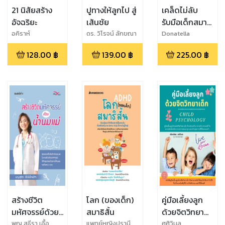
21 นิสัยสร้าง
ปูทางให้ลูกไป สู่
เคล็ดไม่ลับ
อัจฉริยะ
เส้นชัย
รับมือเด็กสมาธิ
สั้น
อคิราห์
ดร. วิโรจน์ ลักขณา
Donatella
อดิศร
Arcangeli
128.00
฿
139.00
฿
225.00
฿
สร้างชีวิต
โลก (ของเด็ก)
คู่มือเลี้ยงลูก
มหัศจรรย์ด้วย
สมาธิสั้น
ด้วยจิตวิทยา
น้ำนมแม่
เด็ก ( Child
พญ.สุธีรา เอื้อ
แพทย์หญิงปรานี
ศศิวิมล