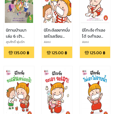
นิทานบ้านนา
นิโกะจังอยากนั่ง
นิโกะจัง ทำเอง
เล่ม 6 เจ้า
รถโรงเรียน
ได้ จะทำเอง
เหมียวป่วนงาน
(eb)
(eb)
สุรศักดิ์ พุ่มรัก
Aimi
Aimi
Hara,Keropons
Hara,Keropons
วัด (eb)
135.00
฿
125.00
฿
125.00
฿