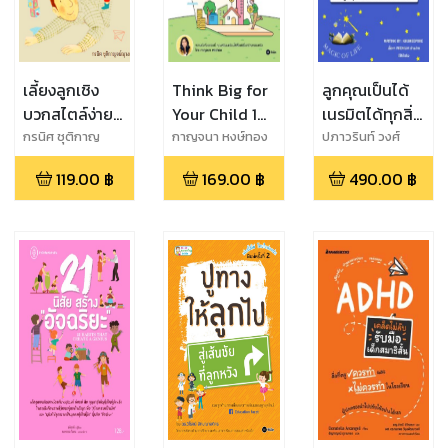
เลี้ยงลูกเชิง
Think Big for
ลูกคุณเป็นได้
บวกสไตล์ง่ายๆ
Your Child 101
เนรมิตได้ทุกสิ่ง
ตามหลัก
คิดใหญ่ให้ลูก
แค่รู้ความลับนี้
กรนิศ ชุติกาญ
กาญจนา หงษ์ทอง
ปภาวรินท์ วงศ์
จน์ณุวงค์
ลักษณะพิมล
จิตวิทยา
น้อย
119.00
฿
169.00
฿
490.00
฿