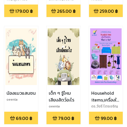
ไพโรจน์กิจ
ปวีณชนา
Psychology )
179.00
฿
265.00
฿
259.00
฿
น้องแมวแสนซน
เด็ก ๆ รู้ไหม
Household
เสียงสัตว์อะไร
items,เครื่องใช้
oeenla
ในครัว
oeenla
ดร.วัชรี ไตรเจริญ
กุลภักดิ์ (ดร.ฝน)
เรือน,What is
69.00
฿
79.00
฿
99.00
฿
this เลือกคำ
ตอบที่ถูกต้อง