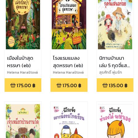
เมืองในป่าสุด
โรงแรมแมลง
นิทานบ้านนา
หรรษา (eb)
สุดหรรษา (eb)
เล่ม 5 กุดจี่แสน
อร่อย (eb)
Helena Haraštová
Helena Haraštová
สุรศักดิ์ พุ่มรัก
175.00
฿
175.00
฿
135.00
฿