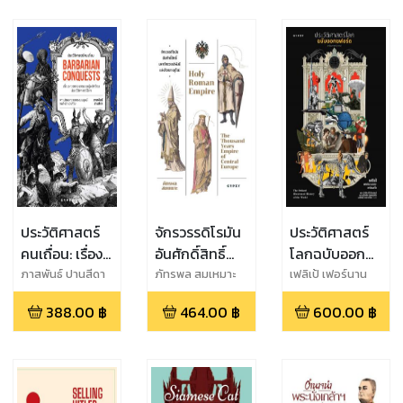
NED และไทย
ประวัติศาสตร์
จักรวรรดิโรมัน
ประวัติศาสตร์
คนเถื่อน: เรื่อง
อันศักดิ์สิทธิ์
โลกฉบับออก
ราวของ
มหาจักรวรรดิ
ซฟอร์ด The
ภาสพันธ์ ปานสีดา
ภัทรพล สมเหมาะ
เฟลิเป้ เฟอร์นาน
เดซ-อาร์เมสโต
อนารยชนผู้
พันปีแห่ง
Oxford
388.00
฿
464.00
฿
600.00
฿
พลิกโฉม
ใจกลางยุโรป
Illustrated
ประวัติศาสตร์
Holy Roman
History of the
โลก Barbarian
Empire: The
World (พร้อม
Conquests
Thousand
ภาพประกอบ)