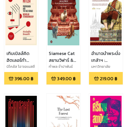
Years Empire
of Central
Europe
เกิบเบิลส์คิด
Siamese Cat
อำนาจนำพระนั่ง
ฮิตเลอร์ทำ
สยามวิฬาร์ &
เกล้าฯ :
:SELLING
ประวัติศาสตร์
การเมือง
นิโคลัส โอ’ชอเนสซี
กำพล จำปาพันธ์
มหาวิทยาลัย
เชียงใหม่,ปวีณา หมู่
HITLER
ไทยฉบับแมว
วัฒนธรรมของ
396.00
฿
349.00
฿
219.00
฿
อุบล
เหมียว
ชนชั้นนำต้น
รัตนโกสินทร์