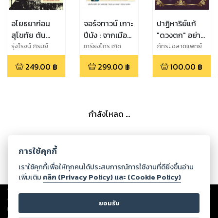
อโยธยาก่อน
จอร์จทาวน์ เกาะ
ปาฏิหาริย์แก้
สุโขทัย ต้น
ปีนัง : จากเมือง
"ดวงตก" อย่าง
กำเนิดอยุธยา
ท่า
ได้ผล แบบ
รุ่งโรจน์ ภิรมย์
เกรียงไกร เกิด
ภัทระ ฉลาดแพทย์
อนุกูล
ศิริ,ปัทม์ วงศ์
ประวัติศาสตร์สู่
ทันตาเห็น
249.00
฿
299.00
฿
100.00
฿
ประดิษฐ์,อิสรชัย
เมืองมรดกโลก
บูรณะ
พ.2
อรรจน์,กิตติคุณ
จันทร์แย้ม
กำลังโหลด ...
การใช้คุกกี้
เราใช้คุกกี้เพื่อให้ทุกคนได้ประสบการณ์การใช้งานที่ดียิ่งขึ้นอ่าน
เพิ่มเติม
คลิก (Privacy Policy) และ (Cookie Policy)
Copyright ©
2026
Storylog Co., Ltd. - สตอรี่ล็อกขอสงวนสิทธิ์ไม่รับผิดชอบ
ต่อผลงานหรือเนื้อหาใดที่อัปโหลดผ่านเว็บไซต์และปรากฏว่าละเมิดสิทธิใน
ยอมรับ
ทรัพย์สินทางปัญญาของบุคคลอื่นหรือขัดต่อกฎหมายและศีลธรรม ดังนั้น ผู้อ่าน