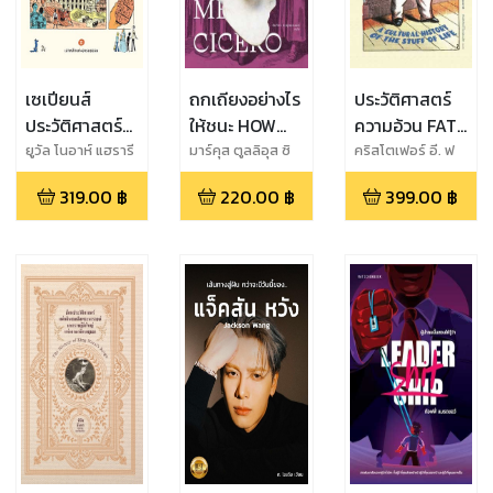
เซเปียนส์
ถกเถียงอย่างไร
ประวัติศาสตร์
ประวัติศาสตร์
ให้ชนะ HOW
ความอ้วน FAT :
ฉบับกราฟิก
TO WIN AN
A CULTURAL
ยูวัล โนอาห์ แฮรารี
มาร์คุส ตูลลิอุส ซิ
คริสโตเฟอร์ อี. ฟ
เซโร
อร์ธ
(เล่ม 2)
ARGUMENT
HISTORY OF
319.00
฿
220.00
฿
399.00
฿
Sapiens : A
THE STUFF OF
Graphic
LIFE
History : The
Pillars of
Civilization
(Vol.2)