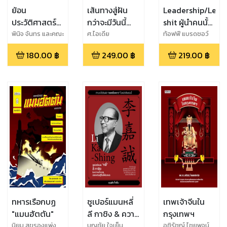
ย้อน
เส้นทางสู่ฝัน
Leadership/Lead
ประวัติศาสตร์
กว่าจะมีวันนี้
shit ผู้นำคนนั้น
แผ่นดินสมเด็จ
ของ แจ็คสัน
สอนให้รู้ว่า
พินิจ จันทร และคณะ
ศ.ไอเดีย
ท้อฟฟี แบรดชอว์
พระนารายณ์
หวัง
180.00
฿
249.00
฿
219.00
฿
มหาราชผู้ยิ่ง
ใหญ่แห่ง
อาณาจักร
อยุธยา
ทหารเรือกบฏ
ซูเปอร์แมนหลี่
เทพเจ้าจีนใน
"แมนฮัตตัน"
ลี กาชิง & ความ
กรุงเทพฯ
ร่ำรวยของ
นิยม สุขรองแพ่ง
บุญชัย ใจเย็น
อชิรัชญ์ ไชยพจน์