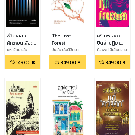
ชีวิตเชลย
The Lost
ศรีเทพ สถา
ศึก:หยดเลือด
Forest :
ปัตย์-ปฏิมา
และหยาดน้ำตา
ประวัติศาสตร์(การ
เมืองมรดกโลก
มหาวิทยาลัย
วันชัย ตันติวิทยา
ศิวพงศ์ สีเสียดงาม
มหิดล,เทพ บุญตา
พิทักษ์
ในค่ายกักกัน
ทำลาย)สิ่ง
149.00
฿
349.00
฿
349.00
฿
นนท์
ไทยหลัง
แวดล้อมไทย
สงครามมหา
และสงคราม
เอเชียบูรพา
แย่งชิง
ทรัพยากร