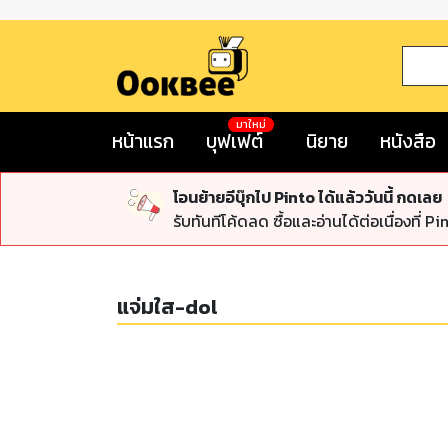
มาใหม่
หน้าแรก
บุฟเฟต์
นิยาย
หนังสือ
โอนย้ายอีบุ๊กไป Pinto ได้แล้ววันนี้ กดเลย
รับทันทีโค้ดลด ซื้อและอ่านได้ต่อเนื่องที่ Pi
แจ่มใส-dol