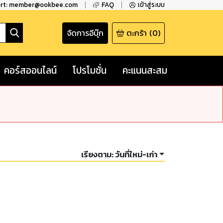
ort: member@ookbee.com
FAQ
เข้าสู่ระบบ
จัดการอีบุ๊ก
ตะกร้า
(
0
)
คอร์สออนไลน์
โปรโมชั่น
คะแนนสะสม
เรียงตาม:
วันที่ใหม่-เก่า