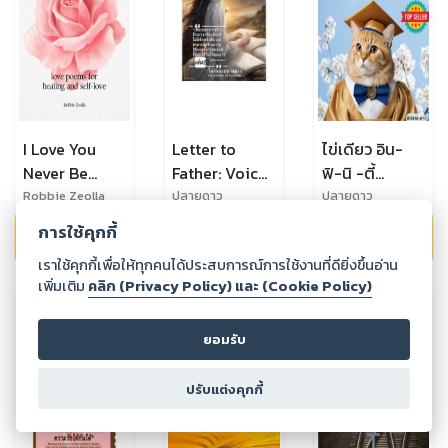
I Love You
Letter to
ไข่เดียว อิน-
Never Be
Father: Voice
ฟิ-นิ -ตี้
Enough :love
of Love
:หนังสือคำคม
Robbie Zeolla
ปลายดาว
ปลายดาว
poems for
Across Time
แบบเหมียว
การใช้คุกกี้
149.00
฿
เล่มแถม
169.00
฿
healing and
:"จดหมายถึง
เหมี่ยว: คำ
เราใช้คุกกี้เพื่อให้ทุกคนได้ประสบการณ์การใช้งานที่ดียิ่งขึ้นอ่าน
self-love
พ่อ: เสียงส่ง
แหลมหวังสุด
เพิ่มเติม
คลิก (Privacy Policy) และ (Cookie Policy)
หนังสือกลอน
ความรักข้าม
ขั้วของไข่เดียว
กวีรักภาษา
เวลา"
อังกฤษ ที่จะช่วย
ยอมรับ
เยียวยาทุก
จิตใจผ่านดอก
ปรับแต่งคุกกี้
ไม้น