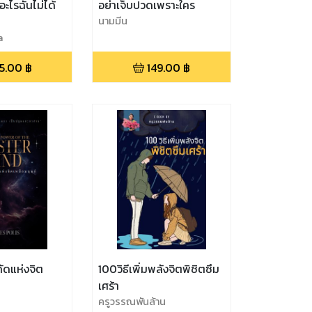
อะไรฉันไม่ได้
อย่าเจ็บปวดเพราะใคร
นามมีน
a
5.00
฿
149.00
฿
กัดแห่งจิต
100วิธีเพิ่มพลังจิตพิชิตซึม
เศร้า
ครูวรรณพันล้าน