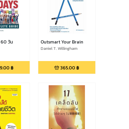
 60 วัน
Outsmart Your Brain
Daniel T. Willingham
9.00
฿
365.00
฿