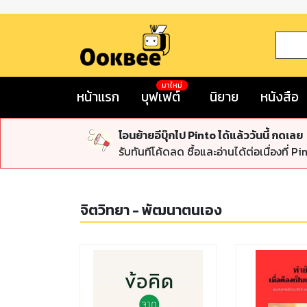
มาใหม่
หน้าแรก
บุฟเฟต์
นิยาย
หนังสือ
โอนย้ายอีบุ๊กไป Pinto ได้แล้ววันนี้ กดเลย
รับทันทีโค้ดลด ซื้อและอ่านได้ต่อเนื่องที่ Pi
จิตวิทยา - พัฒนาตนเอง