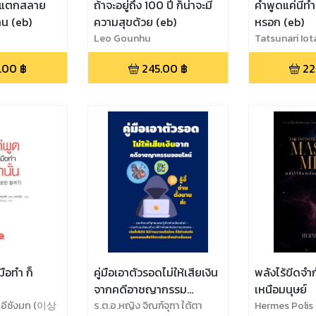
ไม่แตกสลาย
ถ้าจะอยู่ถึง 100 ปี ก็น่าจะมี
คำพูดแค่นี้ทำ
น (eb)
ความสุขด้วย (eb)
หรอก (eb)
Leo Gounhu
Tatsunari Iot
.00
฿
245.00
฿
22
มือทำ ก็
คู่มือเอาตัวรอดไม่ให้เสียเงิน
พลังไร้ขีดจำ
จากคดีอาชญากรรม
เหนือมนุษย์
,อีซังมก (이상
ออนไลน์
ร.ต.อ.หญิง จิณฑ์จุฑา ใต้ตา
Hermes Polis