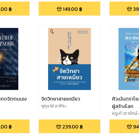
 (박정한)
.00
฿
149.00
฿
39
ะกดจิตตนเอง
จิตวิทยาสายเหมียว
ศิวะมันตราโย
ชุกุนามิ อากิระ
ผู้สร้างโลก
ครูเก๋ วรารักษ์
.00
฿
239.00
฿
94