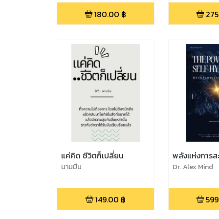
목),พัคจองฮัน
180.00
฿
275
แค่คิด ชีวิตก็เปลี่ยน
พลังแห่งการส
นามมีน
Dr. Alex Mind
149.00
฿
599