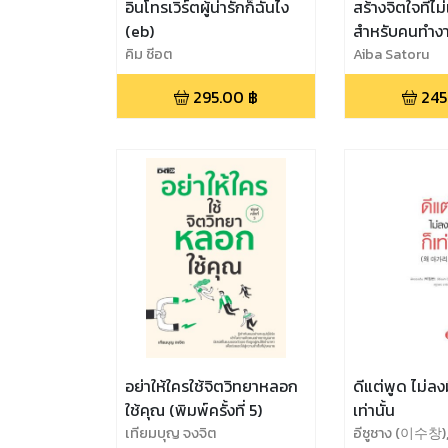
อินโทรเวิร์ตผู้น่ารักก็ฉันไง
สร้างจิตใจที่
(eb)
สำหรับคนทำงา
คิม ชีอต
Aiba Satoru
295.00
฿
245
อย่าให้ใครใช้จิตวิทยาหลอก
ดีแต่พูด ไม่ลง
ใช้คุณ (พิมพ์ครั้งที่ 5)
เท่านั้น
เทียมบุญ จงจิต
อีซูชาง (이수창)