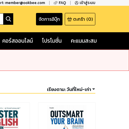
ort: member@ookbee.com
FAQ
เข้าสู่ระบบ
จัดการอีบุ๊ก
ตะกร้า
(
0
)
คอร์สออนไลน์
โปรโมชั่น
คะแนนสะสม
เรียงตาม:
วันที่ใหม่-เก่า