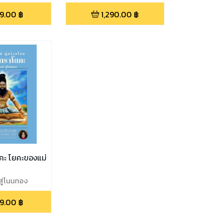
9.00
฿
1,290.00
฿
คะ โยคะของแม่
 สู่โนนทอง
9.00
฿