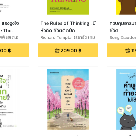
 แรงจูงใจ
The Rules of Thinking : มี
ควบคุมอารมณ
 : The
หัวคิด ชีวิตติดปีก
ชีวิต
Myth
ฟฟ์ เฮเดน)
Richard Templar (ริชาร์ด เทม
Song Xiaodong
พลาร์)
.00
฿
209.00
฿
11