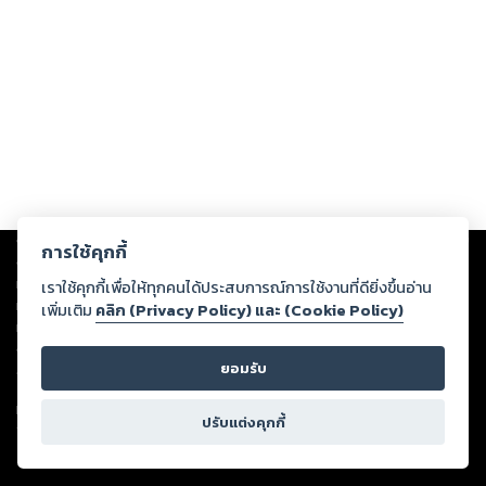
Copyright ©
2026
Storylog Co., Ltd. - สตอรี่ล็อกขอสงวนสิทธิ์ไม่รับผิดชอบ
การใช้คุกกี้
ต่อผลงานหรือเนื้อหาใดที่อัปโหลดผ่านเว็บไซต์และปรากฏว่าละเมิดสิทธิใน
ทรัพย์สินทางปัญญาของบุคคลอื่นหรือขัดต่อกฎหมายและศีลธรรม ดังนั้น ผู้อ่าน
เราใช้คุกกี้เพื่อให้ทุกคนได้ประสบการณ์การใช้งานที่ดียิ่งขึ้นอ่าน
ทุกท่านโปรดใช้วิจารณญาณในการกลั่นกรองด้วยตนเอง และหากท่านพบว่าส่วน
เพิ่มเติม
คลิก (Privacy Policy) และ (Cookie Policy)
หนึ่งส่วนใดขัดต่อกฎหมายและศีลธรรม กรุณาแจ้งมายังบริษัท เพื่อทีมงานจะได้
ดำเนินการในทันที ทั้งนี้ ทางสตอรี่ล็อกขอสงวนลิขสิทธิ์ตามพระราชบัญญัติ
ยอมรับ
ลิขสิทธิ์ พ.ศ. 2537 (ฉบับล่าสุด)
For support: member@ookbee.com
ปรับแต่งคุกกี้
Version
1.3.17