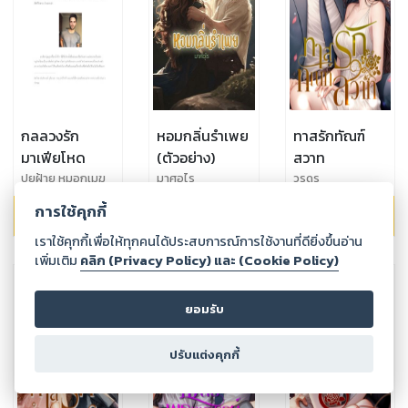
กลลวงรัก
หอมกลิ่นรำเพย
ทาสรักทัณฑ์
มาเฟียโหด
(ตัวอย่าง)
สวาท
ปุยฝ้าย หมอกเมฆ
มาศอุไร
วรดร
การใช้คุกกี้
139.00
฿
GET FREE
142.00
฿
เราใช้คุกกี้เพื่อให้ทุกคนได้ประสบการณ์การใช้งานที่ดียิ่งขึ้นอ่าน
เพิ่มเติม
คลิก (Privacy Policy) และ (Cookie Policy)
ยอมรับ
ปรับแต่งคุกกี้