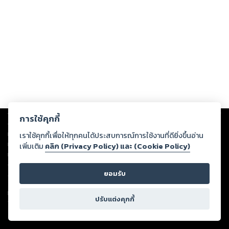
Copyright ©
2026
Storylog Co., Ltd. - สตอรี่ล็อกขอสงวนสิทธิ์ไม่รับผิดชอบ
การใช้คุกกี้
ต่อผลงานหรือเนื้อหาใดที่อัปโหลดผ่านเว็บไซต์และปรากฏว่าละเมิดสิทธิใน
ทรัพย์สินทางปัญญาของบุคคลอื่นหรือขัดต่อกฎหมายและศีลธรรม ดังนั้น ผู้อ่าน
เราใช้คุกกี้เพื่อให้ทุกคนได้ประสบการณ์การใช้งานที่ดียิ่งขึ้นอ่าน
ทุกท่านโปรดใช้วิจารณญาณในการกลั่นกรองด้วยตนเอง และหากท่านพบว่าส่วน
เพิ่มเติม
คลิก (Privacy Policy) และ (Cookie Policy)
หนึ่งส่วนใดขัดต่อกฎหมายและศีลธรรม กรุณาแจ้งมายังบริษัท เพื่อทีมงานจะได้
ดำเนินการในทันที ทั้งนี้ ทางสตอรี่ล็อกขอสงวนลิขสิทธิ์ตามพระราชบัญญัติ
ยอมรับ
ลิขสิทธิ์ พ.ศ. 2537 (ฉบับล่าสุด)
For support: member@ookbee.com
ปรับแต่งคุกกี้
Version
1.3.17