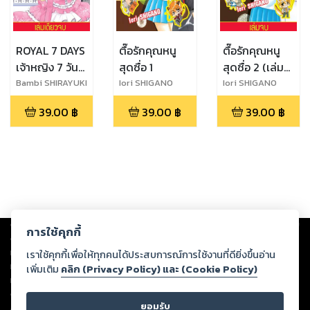
ROYAL 7 DAYS
ตื๊อรักคุณหนู
ตื๊อรักคุณหนู
เจ้าหญิง 7 วัน
สุดซื่อ 1
สุดซื่อ 2 (เล่ม
(เล่มเดียวจบ)
จบ)
Bambi SHIRAYUKI
Iori SHIGANO
Iori SHIGANO
39.00
฿
39.00
฿
39.00
฿
Copyright ©
2026
Storylog Co., Ltd. - สตอรี่ล็อกขอสงวนสิทธิ์ไม่รับผิดชอบ
การใช้คุกกี้
ต่อผลงานหรือเนื้อหาใดที่อัปโหลดผ่านเว็บไซต์และปรากฏว่าละเมิดสิทธิใน
ทรัพย์สินทางปัญญาของบุคคลอื่นหรือขัดต่อกฎหมายและศีลธรรม ดังนั้น ผู้อ่าน
เราใช้คุกกี้เพื่อให้ทุกคนได้ประสบการณ์การใช้งานที่ดียิ่งขึ้นอ่าน
ทุกท่านโปรดใช้วิจารณญาณในการกลั่นกรองด้วยตนเอง และหากท่านพบว่าส่วน
เพิ่มเติม
คลิก (Privacy Policy) และ (Cookie Policy)
หนึ่งส่วนใดขัดต่อกฎหมายและศีลธรรม กรุณาแจ้งมายังบริษัท เพื่อทีมงานจะได้
ดำเนินการในทันที ทั้งนี้ ทางสตอรี่ล็อกขอสงวนลิขสิทธิ์ตามพระราชบัญญัติ
ยอมรับ
ลิขสิทธิ์ พ.ศ. 2537 (ฉบับล่าสุด)