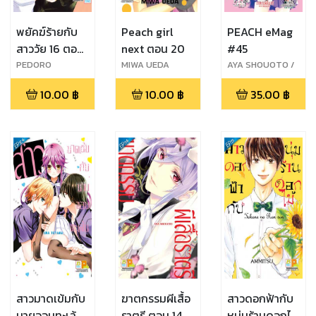
พยัคฆ์ร้ายกับ
Peach girl
PEACH eMag
สาววัย 16 ตอน
next ตอน 20
#45
12
PEDORO
MIWA UEDA
AYA SHOUOTO /
TORIUMI
ANASHIN /
10.00
฿
10.00
฿
35.00
฿
AMMITSU / EMA
TOYAMA
สาวมาดเข้มกับ
ฆาตกรรมผีเสื้อ
สาวดอกฟ้ากับ
นายจอมทะเล้น
ราตรี ตอน 14
หนุ่มร้านดอกไม้