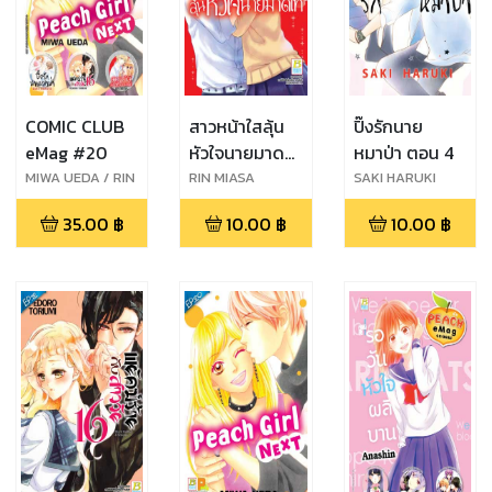
COMIC CLUB
สาวหน้าใสลุ้น
ปิ๊งรักนาย
eMag #20
หัวใจนายมาด
หมาป่า ตอน 4
เท่ห์ ตอน 11
MIWA UEDA / RIN
RIN MIASA
SAKI HARUKI
MIASA / SAKI
35.00
฿
10.00
฿
10.00
฿
HARUKI /
PEDORO
TORIUMI