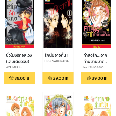
ชั่วโมงรักอลเวง
รักนี้มิอาจกั้น 1
คำสั่งรัก... จาก
(เล่มเดียวจบ)
ท่านชายมาด
Hina SAKURADA
เข้ม 2 (เล่มจบ)
AYUMI Rin
Iori SHIGANO
39.00
฿
39.00
฿
39.00
฿