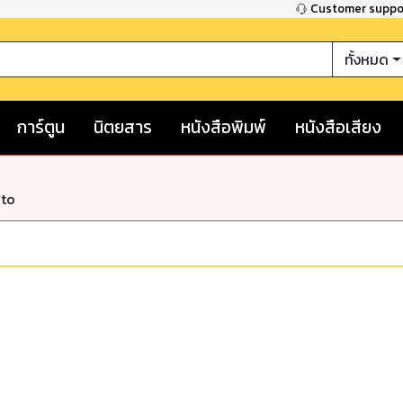
Customer supp
ทั้งหมด
การ์ตูน
นิตยสาร
หนังสือพิมพ์
หนังสือเสียง
nto