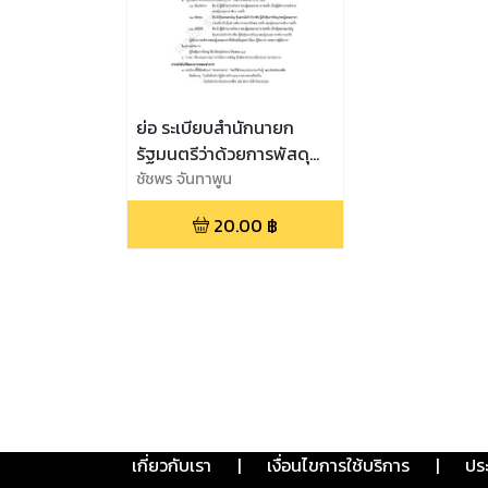
ย่อ ระเบียบสำนักนายก
รัฐมนตรีว่าด้วยการพัสดุ
พ.ศ.๒๕๓๕
ชัชพร จันทาพูน
20.00
฿
เกี่ยวกับเรา
|
เงื่อนไขการใช้บริการ
|
ปร