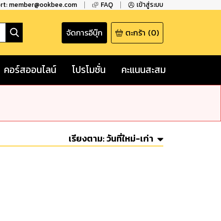
ort: member@ookbee.com
FAQ
เข้าสู่ระบบ
จัดการอีบุ๊ก
ตะกร้า
(
0
)
คอร์สออนไลน์
โปรโมชั่น
คะแนนสะสม
เรียงตาม:
วันที่ใหม่-เก่า