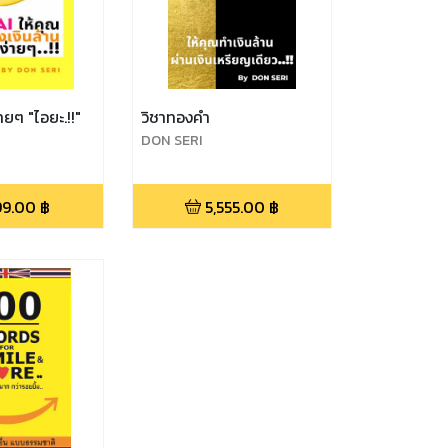
ายๆ "ไอยะ.!!"
วิชาทองคำ
DON SERI
99.00
฿
5,555.00
฿