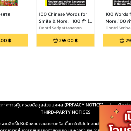
 หลาย
100 Chinese Words for
100 Words f
Smile & More.. : 100 คำ ให้
More..100 คำ
มาก กว่ารอยยิ้ม..
Dontri Seripattananon
รอยยิ้ม..
Dontri Serip
.00
฿
255.00
฿
29
ะกาศการคุ้มครองข้อมูลส่วนบุคคล (PRIVACY NOTICE)
|
ติดต่อ
THIRD-PARTY NOTICES
สงวนสิทธิ์ไม่รับผิดชอบต่อผลงานหรือเนื้อหาใดที่อัปโหลดผ่านเว็บไซต์และปร
ช้วิจารณญาณในการกลั่นกรองด้วยตนเอง และหากท่านพบว่าส่วนหนึ่งส่วนใดขัดต