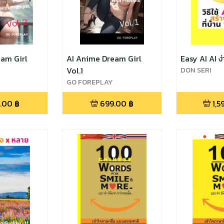
am Girl
AI Anime Dream Girl
Easy AI AI ง่
Vol.1
DON SERI
GO FOREPLAY
.00
฿
699.00
฿
1,5