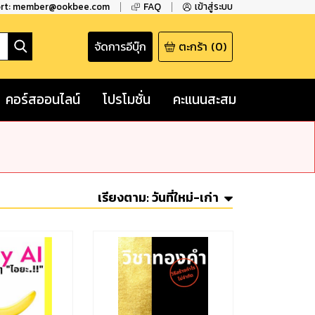
ort: member@ookbee.com
FAQ
เข้าสู่ระบบ
จัดการอีบุ๊ก
ตะกร้า
(
0
)
คอร์สออนไลน์
โปรโมชั่น
คะแนนสะสม
เรียงตาม:
วันที่ใหม่-เก่า