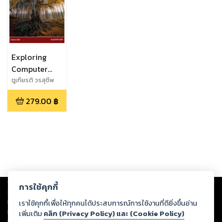
Exploring
Computer
Science
ชูเกียรติ วรสุชีพ
279.00
฿
Copyright ©
2026
Storylog Co., Ltd. - สตอรี่ล็อกขอสงวนสิทธิ์ไม่รับผิดชอบ
การใช้คุกกี้
ต่อผลงานหรือเนื้อหาใดที่อัปโหลดผ่านเว็บไซต์และปรากฏว่าละเมิดสิทธิใน
ทรัพย์สินทางปัญญาของบุคคลอื่นหรือขัดต่อกฎหมายและศีลธรรม ดังนั้น ผู้อ่าน
เราใช้คุกกี้เพื่อให้ทุกคนได้ประสบการณ์การใช้งานที่ดียิ่งขึ้นอ่าน
ทุกท่านโปรดใช้วิจารณญาณในการกลั่นกรองด้วยตนเอง และหากท่านพบว่าส่วน
เพิ่มเติม
คลิก (Privacy Policy) และ (Cookie Policy)
หนึ่งส่วนใดขัดต่อกฎหมายและศีลธรรม กรุณาแจ้งมายังบริษัท เพื่อทีมงานจะได้