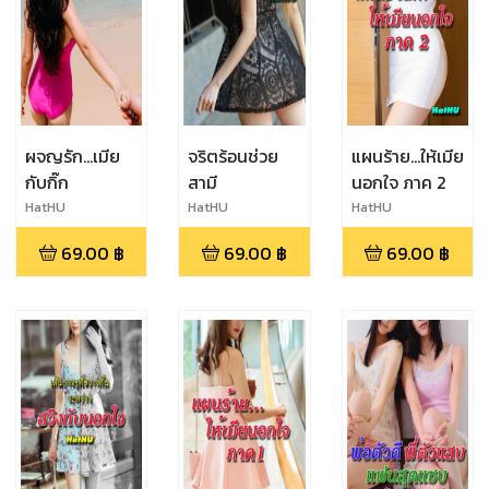
ผจญรัก...เมีย
จริตร้อนช่วย
แผนร้าย...ให้เมีย
กับกิ๊ก
สามี
นอกใจ ภาค 2
HatHU
HatHU
HatHU
69.00
฿
69.00
฿
69.00
฿