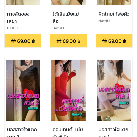
ทางลัดของ
ได้เสียเมียแม่
ผิดไหมให้พ่อผัว
เลขา
สื่อ
HatHU
HatHU
HatHU
69.00
฿
69.00
฿
69.00
฿
บอสสาวใจแตก
คอนเทนต์...เมีย
บอสสาวใจแตก
ภาค 2
กับพี่ผัว
ภาค 1