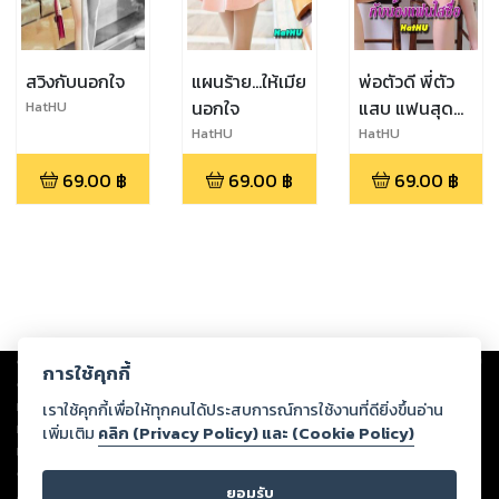
สวิงกับนอกใจ
แผนร้าย...ให้เมีย
พ่อตัวดี พี่ตัว
นอกใจ
แสบ แฟนสุด
HatHU
แซบ กับน้อง
HatHU
HatHU
แฟนใสซื่อ
69.00
฿
69.00
฿
69.00
฿
Copyright ©
2026
Storylog Co., Ltd. - สตอรี่ล็อกขอสงวนสิทธิ์ไม่รับผิดชอบ
การใช้คุกกี้
ต่อผลงานหรือเนื้อหาใดที่อัปโหลดผ่านเว็บไซต์และปรากฏว่าละเมิดสิทธิใน
ทรัพย์สินทางปัญญาของบุคคลอื่นหรือขัดต่อกฎหมายและศีลธรรม ดังนั้น ผู้อ่าน
เราใช้คุกกี้เพื่อให้ทุกคนได้ประสบการณ์การใช้งานที่ดียิ่งขึ้นอ่าน
ทุกท่านโปรดใช้วิจารณญาณในการกลั่นกรองด้วยตนเอง และหากท่านพบว่าส่วน
เพิ่มเติม
คลิก (Privacy Policy) และ (Cookie Policy)
หนึ่งส่วนใดขัดต่อกฎหมายและศีลธรรม กรุณาแจ้งมายังบริษัท เพื่อทีมงานจะได้
ดำเนินการในทันที ทั้งนี้ ทางสตอรี่ล็อกขอสงวนลิขสิทธิ์ตามพระราชบัญญัติ
ยอมรับ
ลิขสิทธิ์ พ.ศ. 2537 (ฉบับล่าสุด)