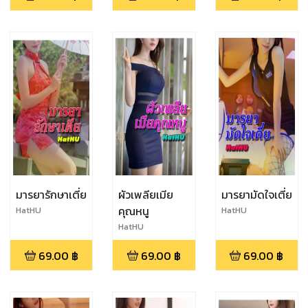
มารยารักษาเตี่ย
ผัวเพลียเมีย
มารยามัดใจเตี่ย
คุณหนู
HatHU
HatHU
HatHU
69.00
฿
69.00
฿
69.00
฿