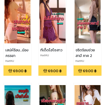
เสน่ห์ร้อน...น้อง
ทีเด็ดไฮโซสาว
จริตร้อนช่วย
ภรรยา
สามี ภาค 2
HatHU
HatHU
HatHU
69.00
฿
69.00
฿
69.00
฿