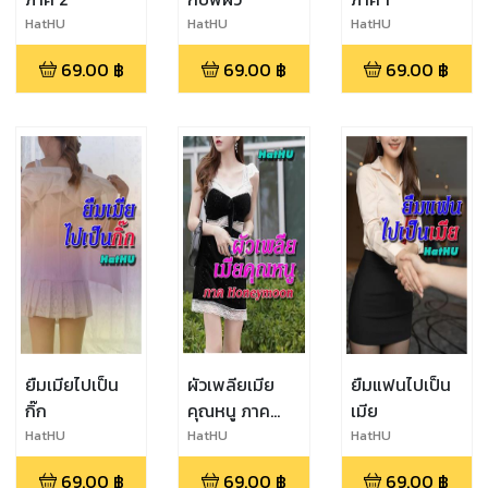
HatHU
HatHU
HatHU
69.00
฿
69.00
฿
69.00
฿
ยืมเมียไปเป็น
ผัวเพลียเมีย
ยืมแฟนไปเป็น
กิ๊ก
คุณหนู ภาค
เมีย
Honeymoon
HatHU
HatHU
HatHU
69.00
฿
69.00
฿
69.00
฿