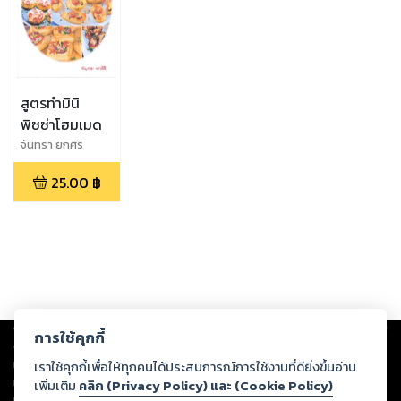
สูตรทำมินิ
พิซซ่าโฮมเมด
จันทรา ยกศิริ
25.00
฿
Copyright ©
2026
Storylog Co., Ltd. - สตอรี่ล็อกขอสงวนสิทธิ์ไม่รับผิดชอบ
การใช้คุกกี้
ต่อผลงานหรือเนื้อหาใดที่อัปโหลดผ่านเว็บไซต์และปรากฏว่าละเมิดสิทธิใน
ทรัพย์สินทางปัญญาของบุคคลอื่นหรือขัดต่อกฎหมายและศีลธรรม ดังนั้น ผู้อ่าน
เราใช้คุกกี้เพื่อให้ทุกคนได้ประสบการณ์การใช้งานที่ดียิ่งขึ้นอ่าน
ทุกท่านโปรดใช้วิจารณญาณในการกลั่นกรองด้วยตนเอง และหากท่านพบว่าส่วน
เพิ่มเติม
คลิก (Privacy Policy) และ (Cookie Policy)
หนึ่งส่วนใดขัดต่อกฎหมายและศีลธรรม กรุณาแจ้งมายังบริษัท เพื่อทีมงานจะได้