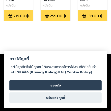
หม้อดิน
หม้อดิน
หม้อดิน
219.00
฿
259.00
฿
139.00
฿
Copyright ©
2026
Storylog Co., Ltd. - สตอรี่ล็อกขอสงวนสิทธิ์ไม่รับผิดชอบ
การใช้คุกกี้
ต่อผลงานหรือเนื้อหาใดที่อัปโหลดผ่านเว็บไซต์และปรากฏว่าละเมิดสิทธิใน
ทรัพย์สินทางปัญญาของบุคคลอื่นหรือขัดต่อกฎหมายและศีลธรรม ดังนั้น ผู้อ่าน
เราใช้คุกกี้เพื่อให้ทุกคนได้ประสบการณ์การใช้งานที่ดียิ่งขึ้นอ่าน
ทุกท่านโปรดใช้วิจารณญาณในการกลั่นกรองด้วยตนเอง และหากท่านพบว่าส่วน
เพิ่มเติม
คลิก (Privacy Policy) และ (Cookie Policy)
หนึ่งส่วนใดขัดต่อกฎหมายและศีลธรรม กรุณาแจ้งมายังบริษัท เพื่อทีมงานจะได้
ดำเนินการในทันที ทั้งนี้ ทางสตอรี่ล็อกขอสงวนลิขสิทธิ์ตามพระราชบัญญัติ
ยอมรับ
ลิขสิทธิ์ พ.ศ. 2537 (ฉบับล่าสุด)
For support: member@ookbee.com
ปรับแต่งคุกกี้
Version
1.3.17