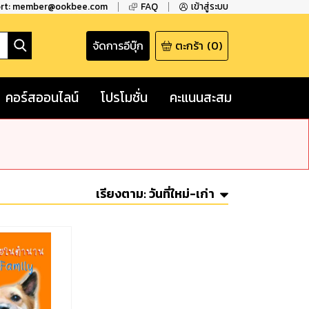
ort: member@ookbee.com
FAQ
เข้าสู่ระบบ
จัดการอีบุ๊ก
ตะกร้า
(
0
)
คอร์สออนไลน์
โปรโมชั่น
คะแนนสะสม
เรียงตาม:
วันที่ใหม่-เก่า