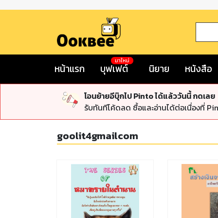
มาใหม่
หน้าแรก
บุฟเฟต์
นิยาย
หนังสือ
โอนย้ายอีบุ๊กไป Pinto ได้แล้ววันนี้ กดเลย
รับทันทีโค้ดลด ซื้อและอ่านได้ต่อเนื่องที่ Pi
goolit4gmailcom