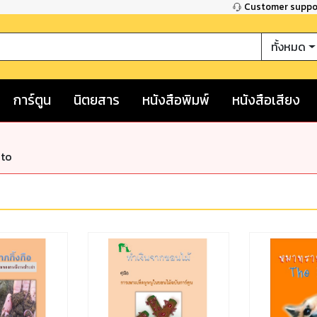
Customer supp
ทั้งหมด
การ์ตูน
นิตยสาร
หนังสือพิมพ์
หนังสือเสียง
nto