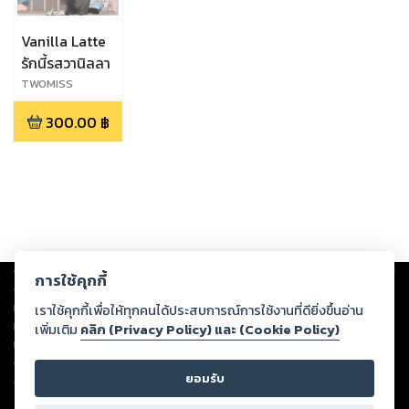
Vanilla Latte
รักนี้รสวานิลลา
TWOMISS
300.00
฿
Copyright ©
2026
Storylog Co., Ltd. - สตอรี่ล็อกขอสงวนสิทธิ์ไม่รับผิดชอบ
การใช้คุกกี้
ต่อผลงานหรือเนื้อหาใดที่อัปโหลดผ่านเว็บไซต์และปรากฏว่าละเมิดสิทธิใน
ทรัพย์สินทางปัญญาของบุคคลอื่นหรือขัดต่อกฎหมายและศีลธรรม ดังนั้น ผู้อ่าน
เราใช้คุกกี้เพื่อให้ทุกคนได้ประสบการณ์การใช้งานที่ดียิ่งขึ้นอ่าน
ทุกท่านโปรดใช้วิจารณญาณในการกลั่นกรองด้วยตนเอง และหากท่านพบว่าส่วน
เพิ่มเติม
คลิก (Privacy Policy) และ (Cookie Policy)
หนึ่งส่วนใดขัดต่อกฎหมายและศีลธรรม กรุณาแจ้งมายังบริษัท เพื่อทีมงานจะได้
ดำเนินการในทันที ทั้งนี้ ทางสตอรี่ล็อกขอสงวนลิขสิทธิ์ตามพระราชบัญญัติ
ยอมรับ
ลิขสิทธิ์ พ.ศ. 2537 (ฉบับล่าสุด)