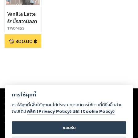
Vanilla Latte
รักนี้รสวานิลลา
TWOMISS
300.00
฿
Copyright ©
2026
Storylog Co., Ltd. - สตอรี่ล็อกขอสงวนสิทธิ์ไม่รับผิดชอบ
การใช้คุกกี้
ต่อผลงานหรือเนื้อหาใดที่อัปโหลดผ่านเว็บไซต์และปรากฏว่าละเมิดสิทธิใน
ทรัพย์สินทางปัญญาของบุคคลอื่นหรือขัดต่อกฎหมายและศีลธรรม ดังนั้น ผู้อ่าน
เราใช้คุกกี้เพื่อให้ทุกคนได้ประสบการณ์การใช้งานที่ดียิ่งขึ้นอ่าน
ทุกท่านโปรดใช้วิจารณญาณในการกลั่นกรองด้วยตนเอง และหากท่านพบว่าส่วน
เพิ่มเติม
คลิก (Privacy Policy) และ (Cookie Policy)
หนึ่งส่วนใดขัดต่อกฎหมายและศีลธรรม กรุณาแจ้งมายังบริษัท เพื่อทีมงานจะได้
ดำเนินการในทันที ทั้งนี้ ทางสตอรี่ล็อกขอสงวนลิขสิทธิ์ตามพระราชบัญญัติ
ยอมรับ
ลิขสิทธิ์ พ.ศ. 2537 (ฉบับล่าสุด)