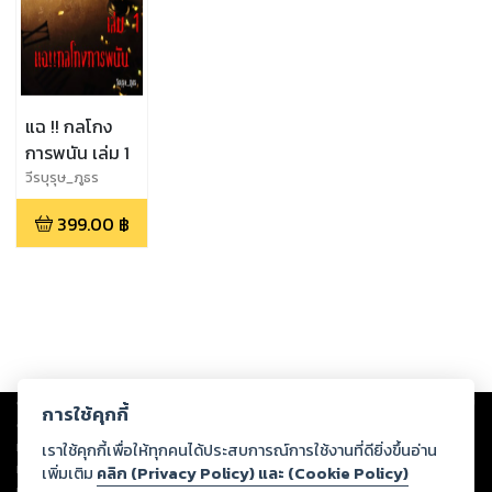
แฉ !! กลโกง
การพนัน เล่ม 1
วีรบุรุษ_ภูธร
399.00
฿
Copyright ©
2026
Storylog Co., Ltd. - สตอรี่ล็อกขอสงวนสิทธิ์ไม่รับผิดชอบ
การใช้คุกกี้
ต่อผลงานหรือเนื้อหาใดที่อัปโหลดผ่านเว็บไซต์และปรากฏว่าละเมิดสิทธิใน
ทรัพย์สินทางปัญญาของบุคคลอื่นหรือขัดต่อกฎหมายและศีลธรรม ดังนั้น ผู้อ่าน
เราใช้คุกกี้เพื่อให้ทุกคนได้ประสบการณ์การใช้งานที่ดียิ่งขึ้นอ่าน
ทุกท่านโปรดใช้วิจารณญาณในการกลั่นกรองด้วยตนเอง และหากท่านพบว่าส่วน
เพิ่มเติม
คลิก (Privacy Policy) และ (Cookie Policy)
หนึ่งส่วนใดขัดต่อกฎหมายและศีลธรรม กรุณาแจ้งมายังบริษัท เพื่อทีมงานจะได้