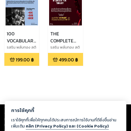
100
THE
VOCABULARY
COMPLETE
AND SLANG
GUIDE OF
รสริน พลับทอง สติ
รสริน พลับทอง สติ
กนี่ย์
กนี่ย์
FOR
HOW TO
199.00
฿
499.00
฿
MUSICIANS
ENTERTAIN IN
ENGLISH FOR
SINGERS
Copyright ©
2026
Storylog Co., Ltd. - สตอรี่ล็อกขอสงวนสิทธิ์ไม่รับผิดชอบ
การใช้คุกกี้
ต่อผลงานหรือเนื้อหาใดที่อัปโหลดผ่านเว็บไซต์และปรากฏว่าละเมิดสิทธิใน
ทรัพย์สินทางปัญญาของบุคคลอื่นหรือขัดต่อกฎหมายและศีลธรรม ดังนั้น ผู้อ่าน
เราใช้คุกกี้เพื่อให้ทุกคนได้ประสบการณ์การใช้งานที่ดียิ่งขึ้นอ่าน
ทุกท่านโปรดใช้วิจารณญาณในการกลั่นกรองด้วยตนเอง และหากท่านพบว่าส่วน
เพิ่มเติม
คลิก (Privacy Policy) และ (Cookie Policy)
หนึ่งส่วนใดขัดต่อกฎหมายและศีลธรรม กรุณาแจ้งมายังบริษัท เพื่อทีมงานจะได้