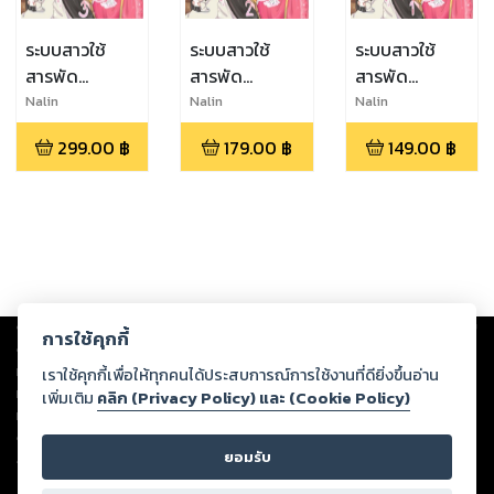
ระบบสาวใช้
ระบบสาวใช้
ระบบสาวใช้
สารพัด
สารพัด
สารพัด
ประโยชน์ 3
ประโยชน์ 2
ประโยชน์ 1
Nalin
Nalin
Nalin
(เล่มจบ)
299.00
฿
179.00
฿
149.00
฿
Copyright ©
2026
Storylog Co., Ltd. - สตอรี่ล็อกขอสงวนสิทธิ์ไม่รับผิดชอบ
การใช้คุกกี้
ต่อผลงานหรือเนื้อหาใดที่อัปโหลดผ่านเว็บไซต์และปรากฏว่าละเมิดสิทธิใน
ทรัพย์สินทางปัญญาของบุคคลอื่นหรือขัดต่อกฎหมายและศีลธรรม ดังนั้น ผู้อ่าน
เราใช้คุกกี้เพื่อให้ทุกคนได้ประสบการณ์การใช้งานที่ดียิ่งขึ้นอ่าน
ทุกท่านโปรดใช้วิจารณญาณในการกลั่นกรองด้วยตนเอง และหากท่านพบว่าส่วน
เพิ่มเติม
คลิก (Privacy Policy) และ (Cookie Policy)
หนึ่งส่วนใดขัดต่อกฎหมายและศีลธรรม กรุณาแจ้งมายังบริษัท เพื่อทีมงานจะได้
ดำเนินการในทันที ทั้งนี้ ทางสตอรี่ล็อกขอสงวนลิขสิทธิ์ตามพระราชบัญญัติ
ยอมรับ
ลิขสิทธิ์ พ.ศ. 2537 (ฉบับล่าสุด)